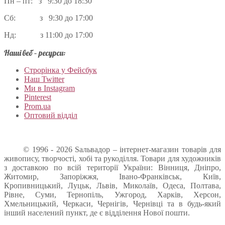
Пн – пт: з 9:30 до 18:30
Сб: з 9:30 до 17:00
Нд: з 11:00 до 17:00
Наші веб – ресурси:
Строрінка у Фейсбук
Наш Twitter
Ми в Instagram
Pinterest
Prom.ua
Оптовий відділ
© 1996 - 2026 Sальвадор – інтернет-магазин товарів для
живопису, творчості, хобі та рукоділля. Товари для художників
з доставкою по всій території України: Вінниця, Дніпро,
Житомир, Запоріжжя, Івано-Франківськ, Київ,
Кропивницький, Луцьк, Львів, Миколаїв, Одеса, Полтава,
Рівне, Суми, Тернопіль, Ужгород, Харків, Херсон,
Хмельницький, Черкаси, Чернігів, Чернівці та в будь-який
інший населений пункт, де є відділення Нової пошти.