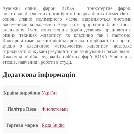
Художні олійні фарби ROSA – тонкотертие фарби,
виготовлені з якісних органічних і неорганічних пігментів на
основі лляної полімерного масла, відрізняються чистими
насиченими кольорами і зберігають природний блиск після
висихання. Густа консистенція фарби дозволяє працювати в
різних техніках живопису, як класично так і пастозно.
Кольорові гами кожної лінійки ретельно підібрані і створені,
згідно з класичною методологією живопису, дозволяє
отримувати очікувані результати при змішуванні і разбеліваніі.
Класична лінійка художніх олійних фарб ROSA Studio для
етюдів, навчання і роботи в студії.
Додаткова інформація
Країна виробник
Україна
Палітра Rosa
Фиолетовый
Торгова марка
Rosa Studio