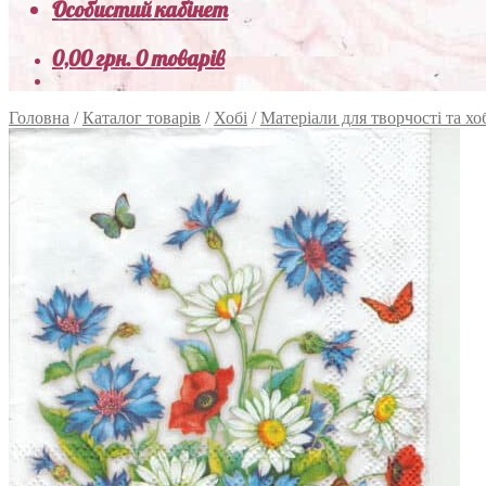
Особистий кабінет
0,00
грн.
0 товарів
Головна
/
Каталог товарів
/
Хобі
/
Матеріали для творчості та хо