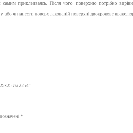
м самим приклеиваясь. Після чого, поверхню потрібно вирів
у, або ж нанести поверх лакованій поверхні двокрокове кракелю
 25х25 см 2254”
 позначені
*