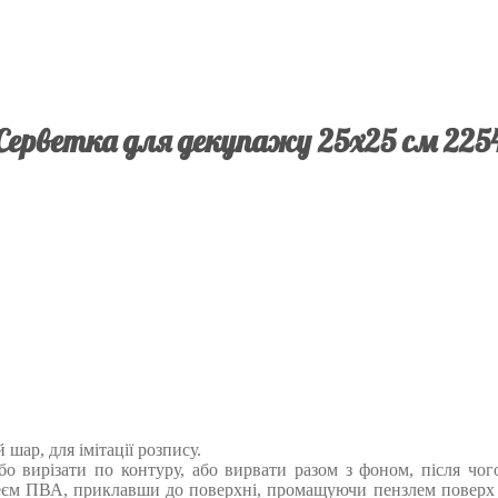
Серветка для декупажу 25х25 см 225
шар, для імітації розпису.
або вирізати по контуру, або вирвати разом з фоном, після чо
єм ПВА, приклавши до поверхні, промащуючи пензлем поверх м