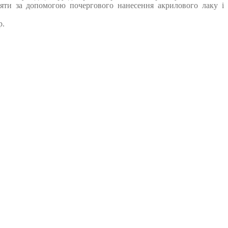
няти за допомогою почергового нанесення акрилового лаку і
р.