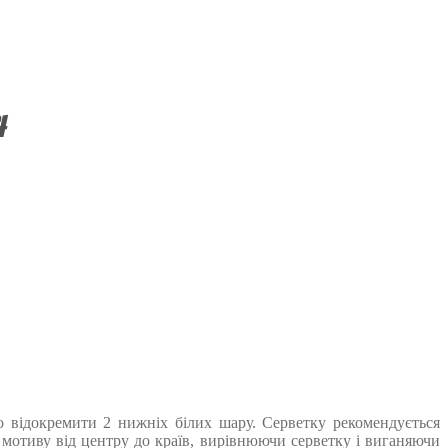
4
го відокремити 2 нижніх білих шару. Серветку рекомендується
отиву від центру до країв, вирівнюючи серветку і виганяючи