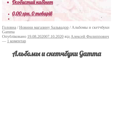
Особистий кабінет
0,00
грн.
0 товарів
Головна
/
Новини магазину Sальвадор
/
Альбомы и скетчбуки
Gamma
Опубліковано
19.08.2020
07.10.2020
від
Алексей Филиппович
—
1 коментар
Альбомы и скетчбуки Gamma