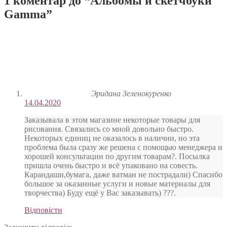
1 коментар до “
Альбомы и скетчбуки
Gamma
”
Эридана Зеленокуренко
14.04.2020
Заказывала в этом магазине некоторые товары для
рисования. Связались со мной довольно быстро.
Некоторых единиц не оказалось в наличии, но эта
проблема была сразу же решена с помощью менеджера и
хорошей консультации по другим товарам?. Посылка
пришла очень быстро и всё упаковано на совесть.
Карандаши,бумага, даже ватман не пострадали) Спасибо
большое за оказанные услуги и новые материалы для
творчества) Буду ещё у Вас заказывать) ???.
Відповісти