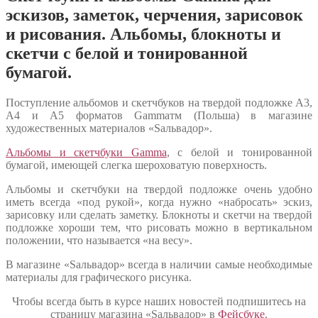
эскизов, заметок, черчения, зарисовок
и рисования. Альбомы, блокноты и
скетчи с белой и тонированной
бумагой.
Поступление альбомов и скетчбуков на твердой подложке А3,
А4 и А5 форматов Gammaтм (Польша) в магазине
художественных материалов «Sальвадор».
Альбомы и скетчбуки Gamma
, с белой и тонированной
бумагой, имеющей слегка шероховатую поверхность.
Альбомы и скетчбуки на твердой подложке очень удобно
иметь всегда «под рукой», когда нужно «набросать» эскиз,
зарисовку или сделать заметку. Блокноты и скетчи на твердой
подложке хороши тем, что рисовать можно в вертикальном
положении, что называется «на весу».
В магазине «Sальвадор» всегда в наличии самые необходимые
материалы для графического рисунка.
Чтобы всегда быть в курсе наших новостей подпишитесь на
страницу магазина «Sальвадор» в
Фейсбуке
.