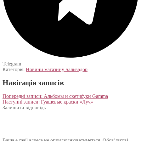
Telegram
Категорія:
Новини магазину Sальвадор
Навігація записів
Попередні записи:
Альбомы и скетчбуки Gamma
Наступні записи:
Гуашевые краски «Луч»
Залишити відповідь
Ваша e-mail адреса не оприлюднюватиметься.
Обов’язкові