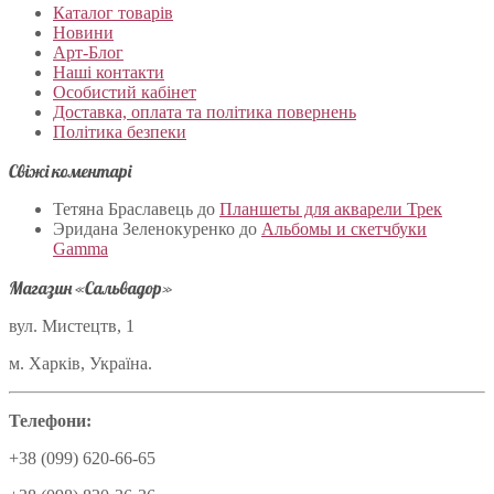
Каталог товарів
Новини
Арт-Блог
Наші контакти
Особистий кабінет
Доставка, оплата та політика повернень
Політика безпеки
Свіжі коментарі
Тетяна Браславець
до
Планшеты для акварели Трек
Эридана Зеленокуренко
до
Альбомы и скетчбуки
Gamma
Магазин «Сальвадор»
вул. Мистецтв, 1
м. Харків, Україна.
Телефони:
+38 (099) 620-66-65