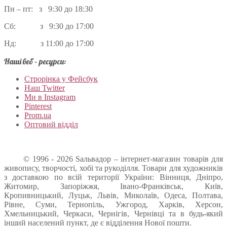
Пн – пт: з 9:30 до 18:30
Сб: з 9:30 до 17:00
Нд: з 11:00 до 17:00
Наші веб – ресурси:
Строрінка у Фейсбук
Наш Twitter
Ми в Instagram
Pinterest
Prom.ua
Оптовий відділ
© 1996 - 2026 Sальвадор – інтернет-магазин товарів для
живопису, творчості, хобі та рукоділля. Товари для художників
з доставкою по всій території України: Вінниця, Дніпро,
Житомир, Запоріжжя, Івано-Франківськ, Київ,
Кропивницький, Луцьк, Львів, Миколаїв, Одеса, Полтава,
Рівне, Суми, Тернопіль, Ужгород, Харків, Херсон,
Хмельницький, Черкаси, Чернігів, Чернівці та в будь-який
інший населений пункт, де є відділення Нової пошти.