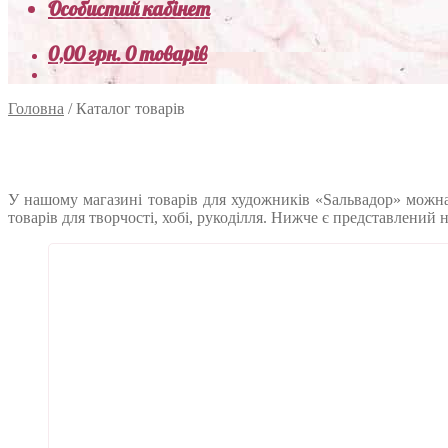
Особистий кабінет
0,00
грн.
0 товарів
Головна
/
Каталог товарів
У нашому магазині товарів для художників «Sальвадор» можна 
товарів для творчості, хобі, рукоділля. Нижче є представлений 