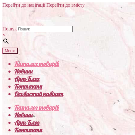
Перейти до навігації
Перейти до вмісту
Пошук
×
Меню
Каталог товарів
Новини
Арт-Блог
Контакти
Особистий кабінет
Каталог товарів
Новини
Арт-Блог
Контакти