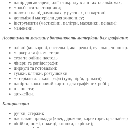
папір для акварелі, олії та акрилу в листах та альбомах;
мольберти та етюдники;
полотна на підрамниках, у рулонах, на картоні;
допоміжні матеріали для живопису;
інструменти (мастихіни, палітри, маслянки, пенали);
манекени.
Асортимент магазину доповнюють матеріали для графічних
олівці (кольорові, пастельні, акварельні, вугільні, чорногра
маркери та фломастери;
суха та олійна пастель;
лінери та рапідографи;
циркулі та готовальні;
гумки, клячки, розтушовки;
матеріали для каліграфії (туш, пір’я, тримачі);
папір та кольоровий картон для графічних робіт;
планшети;
арт-кейси.
Канцтовари:
ручки, стержні;
настільне приладдя (клеї, діроколи, коректори, органайзер
лінійки, ножі, ножиці, кнопки, скріпки);