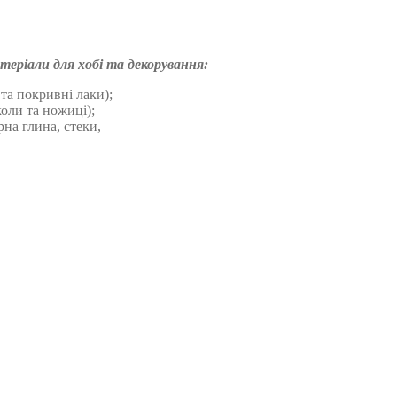
ріали для хобі та декорування:
та покривні лаки);
коли та ножиці);
рна глина, стеки,