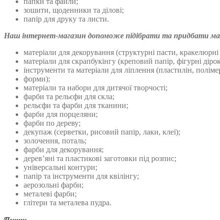
папки та файли;
зошити, щоденники та ділові;
папір для друку та листи.
Наш інтернет-магазин допоможе підібрати та придбати мате
матеріали для декорування (структурні пасти, кракелюрні 
матеріали для скрапбукінгу (креповий папір, фігурні діро
інструменти та матеріали для ліплення (пластилін, поліме
форми);
матеріали та набори для дитячої творчості;
фарби та рельєфи для скла;
рельєфи та фарби для тканини;
фарби для порцеляни;
фарби по дереву;
декупаж (серветки, рисовий папір, лаки, клеї);
золочення, поталь;
фарби для декорування;
дерев’яні та пластикові заготовки під розпис;
універсальні контури;
папір та інструменти для квілінгу;
аерозольні фарби;
металеві фарби;
глітери та металева пудра.
Пошук…