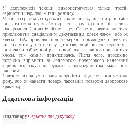
У декупажной техніці використовується тільки третій
барвистий шар, для імітації розпису.
Мотив з серветки, готується в такий спосіб, його потрібно або
вирізати по контуру, або вирвати разом з фоном, після чого
відокремити 2 нижніх білих шару. Серветку рекомендується
приклеювати спеціальним декупажним клеєм-лаком, або ж
клеєм ПВА, приклавши до поверхні, промащуючи пензлем
поверх мотиву від центру до країв, вирівнюючи серветку і
виганяючи зайве повітря. Тонкий шар серветки просочиться
клеєм, тим самим приклеиваясь. Після чого, поверхню
потрібно вирівняти за допомогою почергового нанесення
акрилового лаку і шліфування дрібнозернистим наждачним
папером.
Залежно від задумки, можна зробити підмалювання мотиву,
фону, або ж нанести поверх лакованій поверхні двокрокове
кракелюр.
Додаткова інформація
Вид товару
Серветка для декупажу