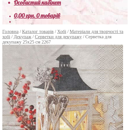
Особистий кабінет
0,00
грн.
0 товарів
Головна
/
Каталог товарів
/
Хобі
/
Матеріали для творчості та
хобі
/
Декупаж
/
Серветки для декупажу
/
Серветка для
декупажу 25х25 см 2267