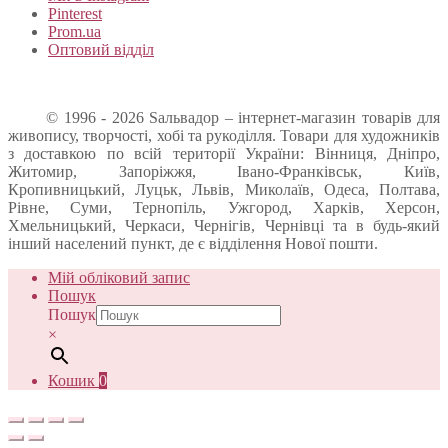
Pinterest
Prom.ua
Оптовий відділ
© 1996 - 2026 Sальвадор – інтернет-магазин товарів для
живопису, творчості, хобі та рукоділля. Товари для художників
з доставкою по всій території України: Вінниця, Дніпро,
Житомир, Запоріжжя, Івано-Франківськ, Київ,
Кропивницький, Луцьк, Львів, Миколаїв, Одеса, Полтава,
Рівне, Суми, Тернопіль, Ужгород, Харків, Херсон,
Хмельницький, Черкаси, Чернігів, Чернівці та в будь-який
інший населений пункт, де є відділення Нової пошти.
Мій обліковий запис
Пошук
Пошук
×
Кошик
0