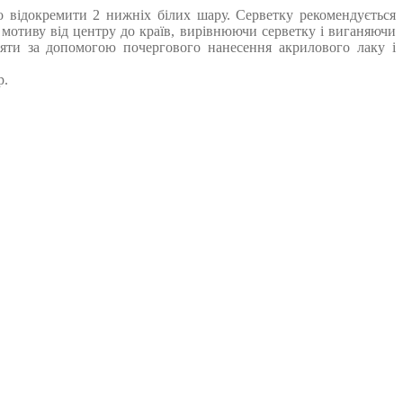
го відокремити 2 нижніх білих шару. Серветку рекомендується
отиву від центру до країв, вирівнюючи серветку і виганяючи
няти за допомогою почергового нанесення акрилового лаку і
р.