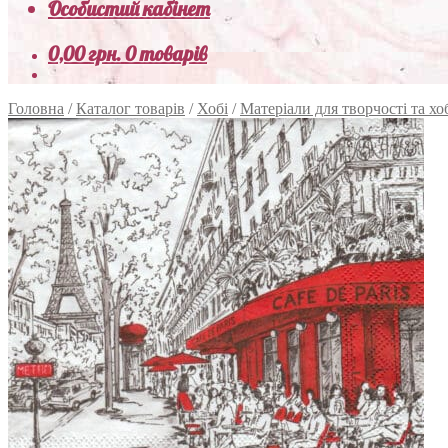
Особистий кабінет
0,00
грн.
0 товарів
Головна
/
Каталог товарів
/
Хобі
/
Матеріали для творчості та хо