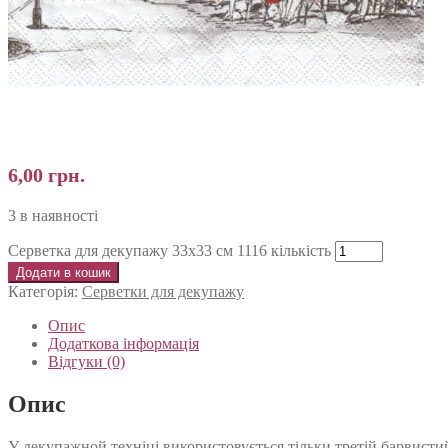
6,00
грн.
3 в наявності
Серветка для декупажу 33х33 см 1116 кількість
Додати в кошик
Категорія:
Серветки для декупажу
Опис
Додаткова інформація
Відгуки (0)
Опис
У декупажной техніці використовується тільки третій барвистий 