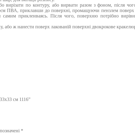
або вирізати по контуру, або вирвати разом з фоном, після чо
єм ПВА, приклавши до поверхні, промащуючи пензлем поверх м
м самим приклеиваясь. Після чого, поверхню потрібно вирів
у, або ж нанести поверх лакованій поверхні двокрокове кракелю
33х33 см 1116”
 позначені
*