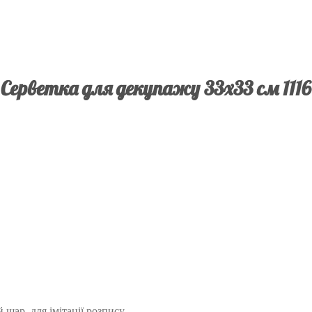
Серветка для декупажу 33х33 см 1116
шар, для імітації розпису.