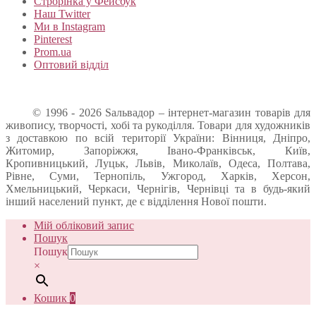
Строрінка у Фейсбук
Наш Twitter
Ми в Instagram
Pinterest
Prom.ua
Оптовий відділ
© 1996 - 2026 Sальвадор – інтернет-магазин товарів для
живопису, творчості, хобі та рукоділля. Товари для художників
з доставкою по всій території України: Вінниця, Дніпро,
Житомир, Запоріжжя, Івано-Франківськ, Київ,
Кропивницький, Луцьк, Львів, Миколаїв, Одеса, Полтава,
Рівне, Суми, Тернопіль, Ужгород, Харків, Херсон,
Хмельницький, Черкаси, Чернігів, Чернівці та в будь-який
інший населений пункт, де є відділення Нової пошти.
Мій обліковий запис
Пошук
Пошук
×
Кошик
0