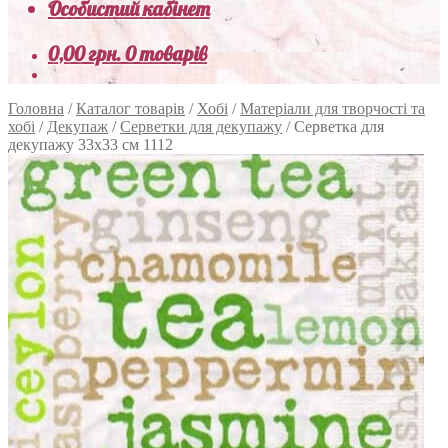
Особистий кабінет
0,00
грн.
0 товарів
Головна
/
Каталог товарів
/
Хобі
/
Матеріали для творчості та
хобі
/
Декупаж
/
Серветки для декупажу
/
Серветка для
декупажу 33х33 см 1112