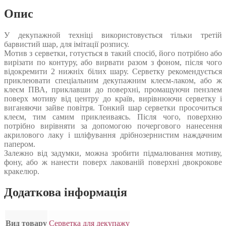
Опис
У декупажной техніці використовується тільки третій
барвистий шар, для імітації розпису.
Мотив з серветки, готується в такий спосіб, його потрібно або
вирізати по контуру, або вирвати разом з фоном, після чого
відокремити 2 нижніх білих шару. Серветку рекомендується
приклеювати спеціальним декупажним клеєм-лаком, або ж
клеєм ПВА, приклавши до поверхні, промащуючи пензлем
поверх мотиву від центру до країв, вирівнюючи серветку і
виганяючи зайве повітря. Тонкий шар серветки просочиться
клеєм, тим самим приклеиваясь. Після чого, поверхню
потрібно вирівняти за допомогою почергового нанесення
акрилового лаку і шліфування дрібнозернистим наждачним
папером.
Залежно від задумки, можна зробити підмалювання мотиву,
фону, або ж нанести поверх лакованій поверхні двокрокове
кракелюр.
Додаткова інформація
Вид товару
Серветка для декупажу