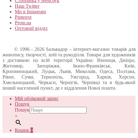
Строрінка у Фейсбук
Наш Twitter
Ми в Instagram
Pinterest
Prom.ua
Оптовий відділ
© 1996 - 2026 Sальвадор – інтернет-магазин товарів для
живопису, творчості, хобі та рукоділля. Товари для художників
з доставкою по всій території України: Вінниця, Дніпро,
Житомир, Запоріжжя, Івано-Франківськ, Київ,
Кропивницький, Луцьк, Львів, Миколаїв, Одеса, Полтава,
Рівне, Суми, Тернопіль, Ужгород, Харків, Херсон,
Хмельницький, Черкаси, Чернігів, Чернівці та в будь-який
інший населений пункт, де є відділення Нової пошти.
Мій обліковий запис
Пошук
Пошук
×
Кошик
0