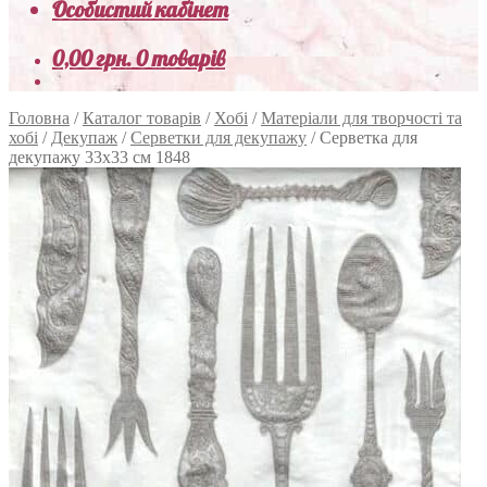
Особистий кабінет
0,00
грн.
0 товарів
Головна
/
Каталог товарів
/
Хобі
/
Матеріали для творчості та
хобі
/
Декупаж
/
Серветки для декупажу
/
Серветка для
декупажу 33х33 см 1848