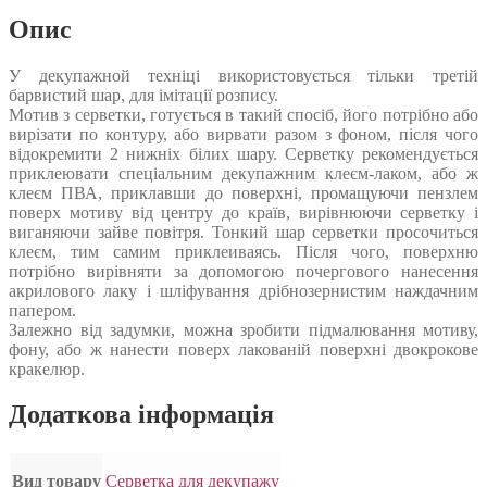
Опис
У декупажной техніці використовується тільки третій
барвистий шар, для імітації розпису.
Мотив з серветки, готується в такий спосіб, його потрібно або
вирізати по контуру, або вирвати разом з фоном, після чого
відокремити 2 нижніх білих шару. Серветку рекомендується
приклеювати спеціальним декупажним клеєм-лаком, або ж
клеєм ПВА, приклавши до поверхні, промащуючи пензлем
поверх мотиву від центру до країв, вирівнюючи серветку і
виганяючи зайве повітря. Тонкий шар серветки просочиться
клеєм, тим самим приклеиваясь. Після чого, поверхню
потрібно вирівняти за допомогою почергового нанесення
акрилового лаку і шліфування дрібнозернистим наждачним
папером.
Залежно від задумки, можна зробити підмалювання мотиву,
фону, або ж нанести поверх лакованій поверхні двокрокове
кракелюр.
Додаткова інформація
Вид товару
Серветка для декупажу