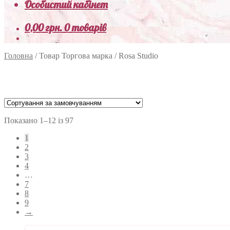
Особистий кабінет
0,00
грн.
0 товарів
Головна
/
Товар Торгова марка
/
Rosa Studio
Показано 1–12 із 97
1
2
3
4
…
7
8
9
→