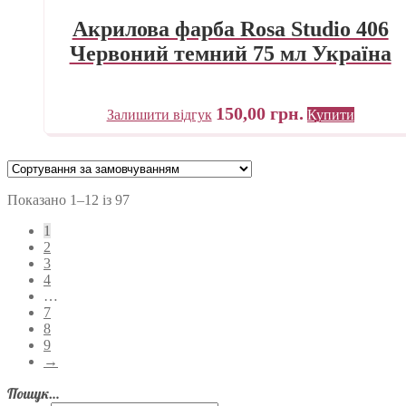
Акрилова фарба Rosa Studio 406
Червоний темний 75 мл Україна
150,00
грн.
Залишити відгук
Купити
Показано 1–12 із 97
1
2
3
4
…
7
8
9
→
Пошук…