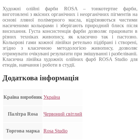
Художні олійні фарби ROSA – тонкотертие фарби,
виготовлені з якісних органічних і неорганічних пігментів на
основі лляної полімерного масла, відрізняються чистими
насиченими кольорами і зберігають природний блиск після
висихання. Густа консистенція фарби дозволяє працювати в
різних техніках живопису, як класично так і пастозно.
Кольорові гами кожної лінійки ретельно підібрані і створені,
згідно з класичною методологією живопису, дозволяє
отримувати очікувані результати при змішуванні і разбеліваніі.
Класична лінійка художніх олійних фарб ROSA Studio для
етюдів, навчання і роботи в студії.
Додаткова інформація
Країна виробник
Україна
Палітра Rosa
Червоний світлий
Торгова марка
Rosa Studio