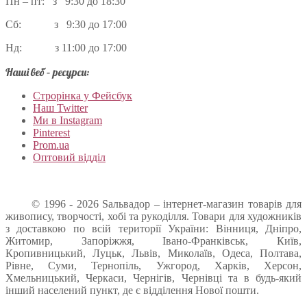
Пн – пт: з 9:30 до 18:30
Сб: з 9:30 до 17:00
Нд: з 11:00 до 17:00
Наші веб – ресурси:
Строрінка у Фейсбук
Наш Twitter
Ми в Instagram
Pinterest
Prom.ua
Оптовий відділ
© 1996 - 2026 Sальвадор – інтернет-магазин товарів для
живопису, творчості, хобі та рукоділля. Товари для художників
з доставкою по всій території України: Вінниця, Дніпро,
Житомир, Запоріжжя, Івано-Франківськ, Київ,
Кропивницький, Луцьк, Львів, Миколаїв, Одеса, Полтава,
Рівне, Суми, Тернопіль, Ужгород, Харків, Херсон,
Хмельницький, Черкаси, Чернігів, Чернівці та в будь-який
інший населений пункт, де є відділення Нової пошти.