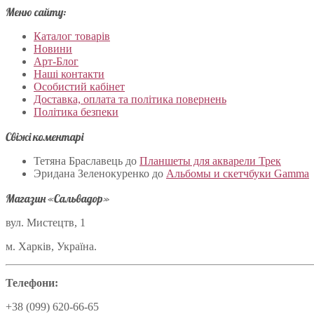
Меню сайту:
Каталог товарів
Новини
Арт-Блог
Наші контакти
Особистий кабінет
Доставка, оплата та політика повернень
Політика безпеки
Свіжі коментарі
Тетяна Браславець
до
Планшеты для акварели Трек
Эридана Зеленокуренко
до
Альбомы и скетчбуки Gamma
Магазин «Сальвадор»
вул. Мистецтв, 1
м. Харків, Україна.
Телефони:
+38 (099) 620-66-65