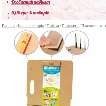
Особистий кабінет
0,00
грн.
0 товарів
Головна
/
Каталог товарів
/
Графіка
/
Планшети
/
Планшет з маг