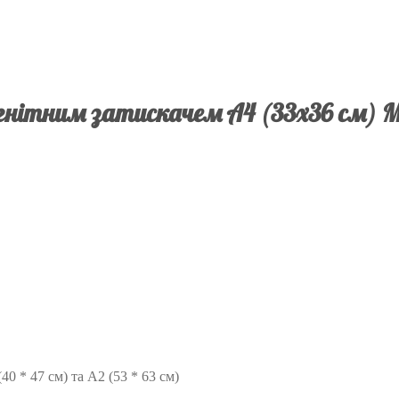
нітним затискачем А4 (33х36 см) М
0 * 47 см) та А2 (53 * 63 см)