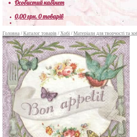
Особистий кабінет
0,00
грн.
0 товарів
Головна
/
Каталог товарів
/
Хобі
/
Матеріали для творчості та хо