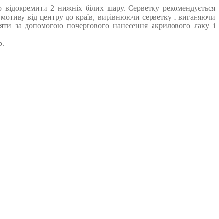
го відокремити 2 нижніх білих шару. Серветку рекомендується
отиву від центру до країв, вирівнюючи серветку і виганяючи
няти за допомогою почергового нанесення акрилового лаку і
р.