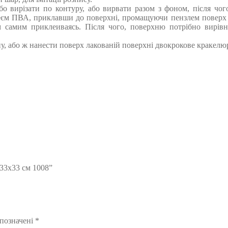
або вирізати по контуру, або вирвати разом з фоном, після чо
єм ПВА, приклавши до поверхні, промащуючи пензлем поверх м
м самим приклеиваясь. Після чого, поверхню потрібно вирів
у, або ж нанести поверх лакованій поверхні двокрокове кракелю
 33х33 см 1008”
 позначені
*