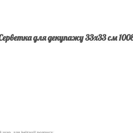
Серветка для декупажу 33х33 см 100
шар, для імітації розпису.