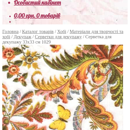
Особистий кабінет
0,00
грн.
0 товарів
Головна
/
Каталог товарів
/
Хобі
/
Матеріали для творчості та
хобі
/
Декупаж
/
Серветки для декупажу
/
Серветка для
декупажу 33х33 см 1029