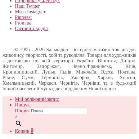
Строрінка у Фейсбук
Наш Twitter
Ми в Instagram
Pinterest
Prom.ua
Оптовий відділ
© 1996 - 2026 Sальвадор – інтернет-магазин товарів для
живопису, творчості, хобі та рукоділля. Товари для художників
з доставкою по всій території України: Вінниця, Дніпро,
Житомир, Запоріжжя, Івано-Франківськ, Київ,
Кропивницький, Луцьк, Львів, Миколаїв, Одеса, Полтава,
Рівне, Суми, Тернопіль, Ужгород, Харків, Херсон,
Хмельницький, Черкаси, Чернігів, Чернівці та в будь-який
інший населений пункт, де є відділення Нової пошти.
Мій обліковий запис
Пошук
Пошук
×
Кошик
0