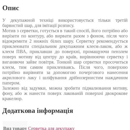
Опис
У декупажной техніці використовується тільки третій
барвистий шар, для імітації розпису.
Мотив з серветки, готується в такий спосіб, його потрібно або
вирізати по контуру, або вирвати разом з фоном, після чого
відокремити 2 нижніх білих шару. Серветку рекомендується
приклеювати спеціальним декупажним клеєм-лаком, або ж
клеєм ПВА, приклавши до поверхні, промащуючи пензлем
поверх мотиву від центру до країв, вирівнюючи серветку і
виганяючи зайве повітря. Тонкий шар серветки просочиться
клеєм, тим самим приклеиваясь. Після чого, поверхню
потрібно вирівняти за допомогою почергового нанесення
акрилового лаку і шліфування дрібнозернистим наждачним
папером.
Залежно від задумки, можна зробити підмалювання мотиву,
фону, або ж нанести поверх лакованій поверхні двокрокове
кракелюр.
Додаткова інформація
Вид товару
Серветка для декупажу