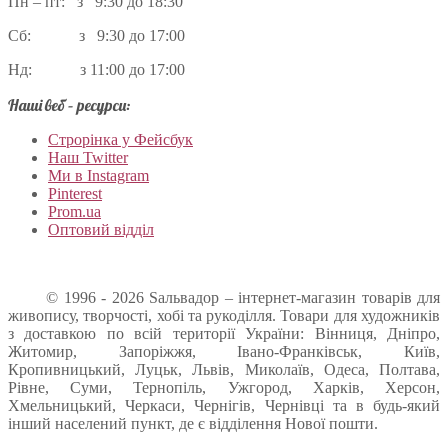
Пн – пт: з 9:30 до 18:30
Сб: з 9:30 до 17:00
Нд: з 11:00 до 17:00
Наші веб – ресурси:
Строрінка у Фейсбук
Наш Twitter
Ми в Instagram
Pinterest
Prom.ua
Оптовий відділ
© 1996 - 2026 Sальвадор – інтернет-магазин товарів для
живопису, творчості, хобі та рукоділля. Товари для художників
з доставкою по всій території України: Вінниця, Дніпро,
Житомир, Запоріжжя, Івано-Франківськ, Київ,
Кропивницький, Луцьк, Львів, Миколаїв, Одеса, Полтава,
Рівне, Суми, Тернопіль, Ужгород, Харків, Херсон,
Хмельницький, Черкаси, Чернігів, Чернівці та в будь-який
інший населений пункт, де є відділення Нової пошти.