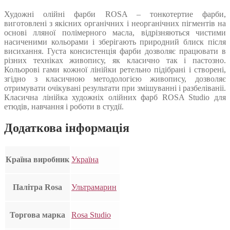
Художні олійні фарби ROSA – тонкотертие фарби,
виготовлені з якісних органічних і неорганічних пігментів на
основі лляної полімерного масла, відрізняються чистими
насиченими кольорами і зберігають природний блиск після
висихання. Густа консистенція фарби дозволяє працювати в
різних техніках живопису, як класично так і пастозно.
Кольорові гами кожної лінійки ретельно підібрані і створені,
згідно з класичною методологією живопису, дозволяє
отримувати очікувані результати при змішуванні і разбеліваніі.
Класична лінійка художніх олійних фарб ROSA Studio для
етюдів, навчання і роботи в студії.
Додаткова інформація
Країна виробник
Україна
Палітра Rosa
Ультрамарин
Торгова марка
Rosa Studio