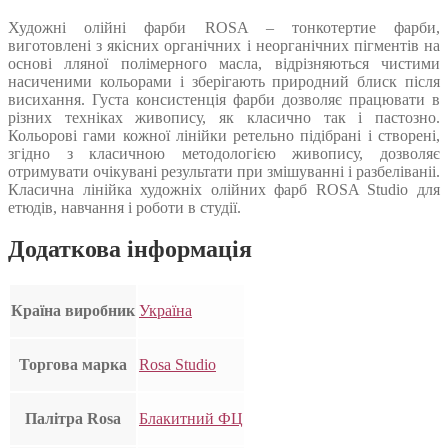
Художні олійні фарби ROSA – тонкотертие фарби,
виготовлені з якісних органічних і неорганічних пігментів на
основі лляної полімерного масла, відрізняються чистими
насиченими кольорами і зберігають природний блиск після
висихання. Густа консистенція фарби дозволяє працювати в
різних техніках живопису, як класично так і пастозно.
Кольорові гами кожної лінійки ретельно підібрані і створені,
згідно з класичною методологією живопису, дозволяє
отримувати очікувані результати при змішуванні і разбеліваніі.
Класична лінійка художніх олійних фарб ROSA Studio для
етюдів, навчання і роботи в студії.
Додаткова інформація
Країна виробник
Україна
Торгова марка
Rosa Studio
Палітра Rosa
Блакитний ФЦ