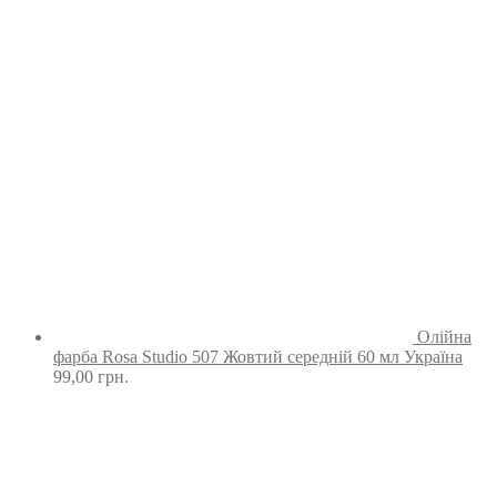
Олійна
фарба Rosa Studio 507 Жовтий середній 60 мл Україна
99,00
грн.