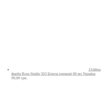
Олійна
фарба Rosa Studio 503 Білила цинкові 60 мл Україна
99,00
грн.