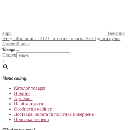
ворс
Пензлик
Ivory «Живопис» 1312 Синтетика плоска № 20 довга ручка
бежевий ворс
Пошук…
Пошук
×
Меню сайту:
Каталог товарів
Новини
Арт-Блог
Наші контакти
Особистий кабінет
Доставка, оплата та політика повернень
Політика безпеки
Свіжі коментарі