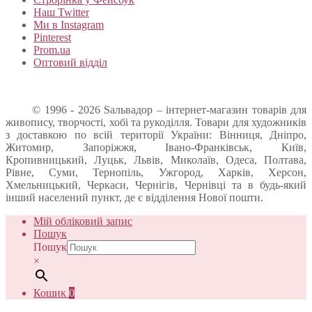
Наш Twitter
Ми в Instagram
Pinterest
Prom.ua
Оптовий відділ
© 1996 - 2026 Sальвадор – інтернет-магазин товарів для
живопису, творчості, хобі та рукоділля. Товари для художників
з доставкою по всій території України: Вінниця, Дніпро,
Житомир, Запоріжжя, Івано-Франківськ, Київ,
Кропивницький, Луцьк, Львів, Миколаїв, Одеса, Полтава,
Рівне, Суми, Тернопіль, Ужгород, Харків, Херсон,
Хмельницький, Черкаси, Чернігів, Чернівці та в будь-який
інший населений пункт, де є відділення Нової пошти.
Мій обліковий запис
Пошук
Пошук
×
Кошик
0