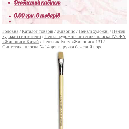
Особистий кабінет
0,00
грн.
0 товарів
Головна
/
Каталог товарів
/
Живопис
/
Пензлі художні
/
Пензлі
художні синтетичні
/
Пензлі художні синтетика плоска IVORY
«Живопис» Китай
/
Пензлик Ivory «Живопис» 1312
Синтетика плоска № 14 довга ручка бежевий ворс