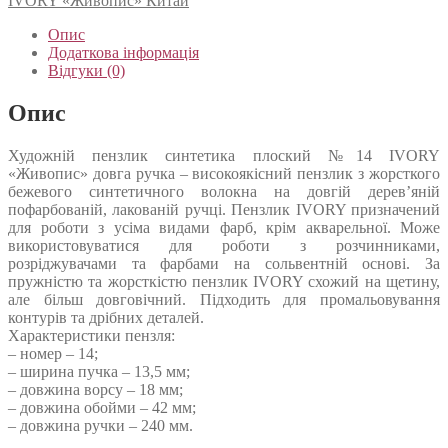
IVORY «Живопис» Китай
Опис
Додаткова інформація
Відгуки (0)
Опис
Художній пензлик синтетика плоский №14 IVORY
«Живопис» довга ручка – високоякісний пензлик з жорсткого
бежевого синтетичного волокна на довгій дерев’яній
пофарбованій, лакованій ручці. Пензлик IVORY призначений
для роботи з усіма видами фарб, крім акварельної. Може
використовуватися для роботи з розчинниками,
розріджувачами та фарбами на сольвентній основі. За
пружністю та жорсткістю пензлик IVORY схожий на щетину,
але більш довговічний. Підходить для промальовування
контурів та дрібних деталей.
Характеристики пензля:
– номер – 14;
– ширина пучка – 13,5 мм;
– довжина ворсу – 18 мм;
– довжина обойми – 42 мм;
– довжина ручки – 240 мм.