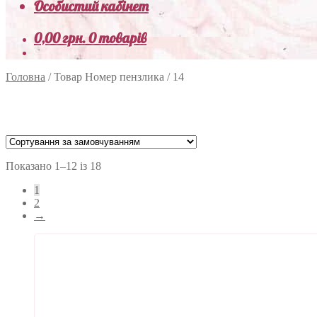
Особистий кабінет
0,00
грн.
0 товарів
Головна
/
Товар Номер пензлика
/
14
Показано 1–12 із 18
1
2
→