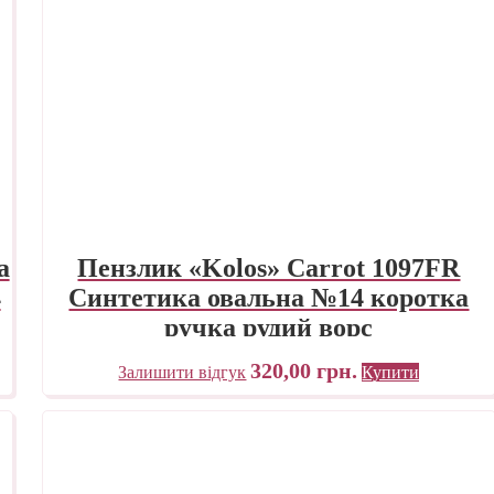
а
Пензлик «Kolos» Carrot 1097FR
4
Синтетика овальна №14 коротка
ручка рудий ворс
320,00
грн.
Залишити відгук
Купити