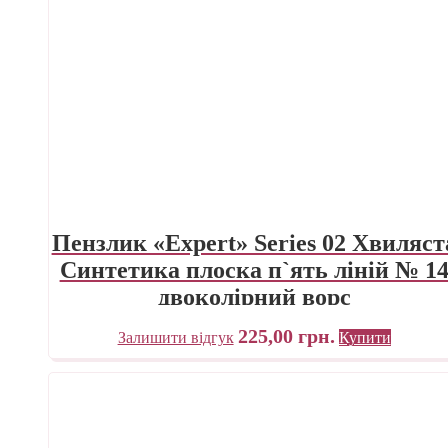
Пензлик «Expert» Series 02 Хвиляст
Синтетика плоска п`ять ліній № 1
двоколірний ворс
225,00
грн.
Залишити відгук
Купити