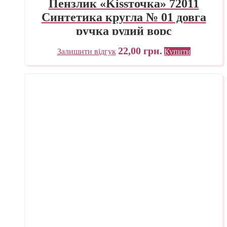
Пензлик «Kissточка» 72011
Синтетика кругла № 01 довга
ручка рудий ворс
22,00
грн.
Залишити відгук
Купити