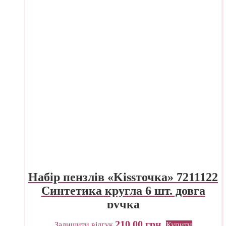
Набір пензлів «Kissточка» 7211122
Синтетика кругла 6 шт. довга
ручка
210,00
грн.
Залишити відгук
Купити