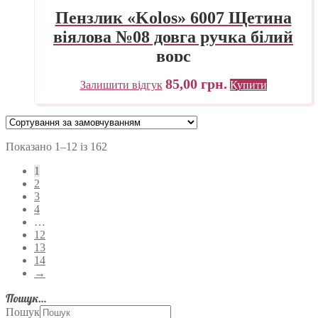
Пензлик «Kolos» 6007 Щетина
віялова №08 довга ручка білий
ворс
85,00
грн.
Залишити відгук
Купити
Показано 1–12 із 162
1
2
3
4
…
12
13
14
→
Пошук…
Пошук