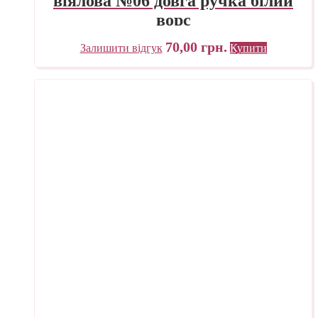
віялова №06 довга ручка білий
ворс
70,00
грн.
Залишити відгук
Купити