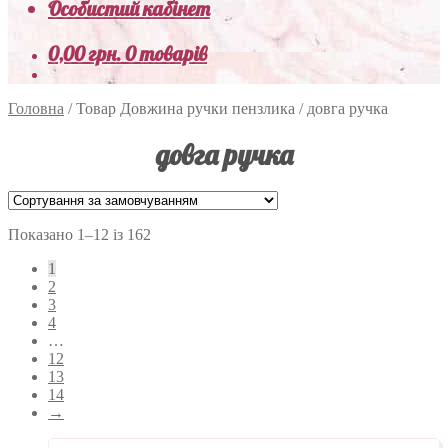
Особистий кабінет
0,00
грн.
0 товарів
Головна
/
Товар Довжина ручки пензлика
/
довга ручка
довга ручка
Показано 1–12 із 162
1
2
3
4
…
12
13
14
→