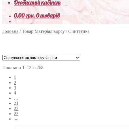
Особистий кабінет
0,00
грн.
0 товарів
Головна
/
Товар Матеріал ворсу
/
Синтетика
Показано 1–12 із 268
1
2
3
4
…
21
22
23
→