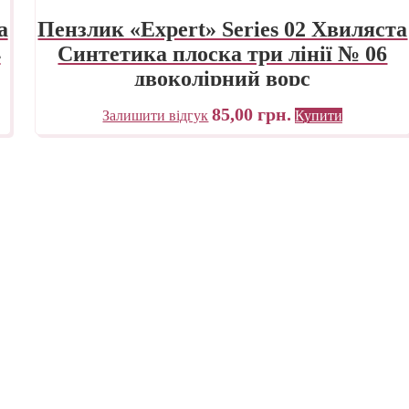
а
Пензлик «Expert» Series 02 Хвиляста
4
Синтетика плоска три лінії № 06
двоколірний ворс
85,00
грн.
Залишити відгук
Купити