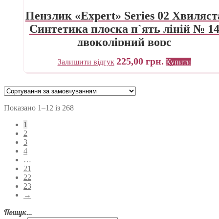
Пензлик «Expert» Series 02 Хвиляст
Синтетика плоска п`ять ліній № 1
двоколірний ворс
225,00
грн.
Залишити відгук
Купити
Показано 1–12 із 268
1
2
3
4
…
21
22
23
→
Пошук…