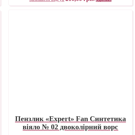
Пензлик «Expert» Fan Синтетика
віяло № 02 двоколірний ворс