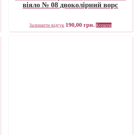
віяло № 08 двоколірний ворс
190,00
грн.
Залишити відгук
Купити