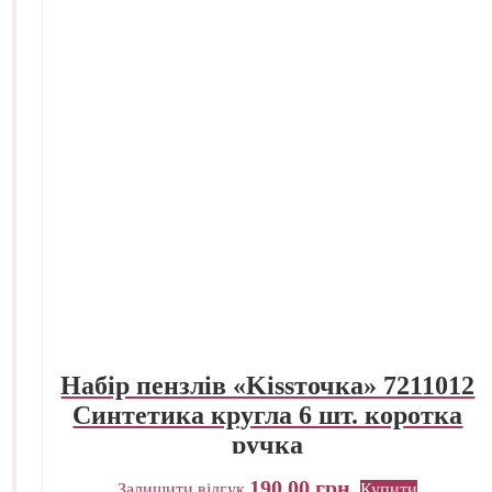
Набір пензлів «Kissточка» 7211012
Синтетика кругла 6 шт. коротка
ручка
190,00
грн.
Залишити відгук
Купити