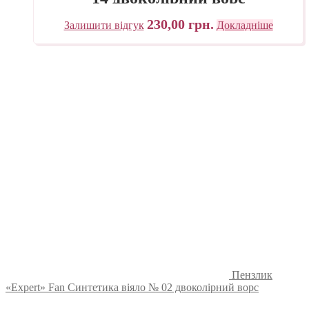
230,00
грн.
Залишити відгук
Докладніше
Пензлик
«Expert» Fan Синтетика віяло № 02 двоколірний ворс