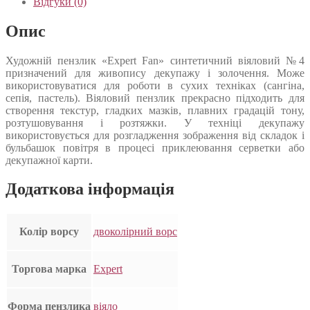
Відгуки (0)
Опис
Художній пензлик «Expert Fan» синтетичний віяловий №4
призначений для живопису декупажу і золочення. Може
використовуватися для роботи в сухих техніках (сангіна,
сепія, пастель). Віяловий пензлик прекрасно підходить для
створення текстур, гладких мазків, плавних градацій тону,
розтушовування і розтяжки. У техніці декупажу
використовується для розгладження зображення від складок і
бульбашок повітря в процесі приклеювання серветки або
декупажної карти.
Додаткова інформація
Колір ворсу
двоколірний ворс
Торгова марка
Expert
Форма пензлика
віяло