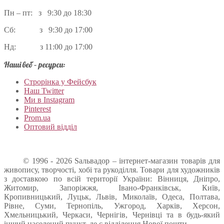
Пн – пт: з 9:30 до 18:30
Сб: з 9:30 до 17:00
Нд: з 11:00 до 17:00
Наші веб – ресурси:
Строрінка у Фейсбук
Наш Twitter
Ми в Instagram
Pinterest
Prom.ua
Оптовий відділ
© 1996 - 2026 Sальвадор – інтернет-магазин товарів для
живопису, творчості, хобі та рукоділля. Товари для художників
з доставкою по всій території України: Вінниця, Дніпро,
Житомир, Запоріжжя, Івано-Франківськ, Київ,
Кропивницький, Луцьк, Львів, Миколаїв, Одеса, Полтава,
Рівне, Суми, Тернопіль, Ужгород, Харків, Херсон,
Хмельницький, Черкаси, Чернігів, Чернівці та в будь-який
інший населений пункт, де є відділення Нової пошти.