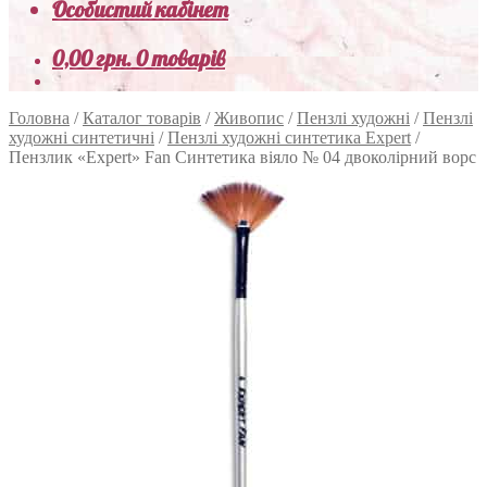
Особистий кабінет
0,00
грн.
0 товарів
Головна
/
Каталог товарів
/
Живопис
/
Пензлі художні
/
Пензлі
художні синтетичні
/
Пензлі художні синтетика Expert
/
Пензлик «Expert» Fan Синтетика віяло № 04 двоколірний ворс