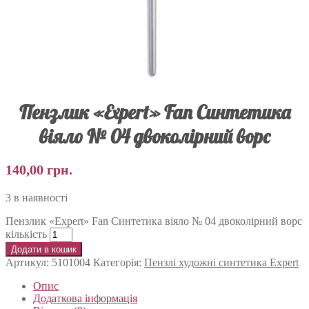
Пензлик «Expert» Fan Синтетика
віяло № 04 двоколірний ворс
140,00
грн.
3 в наявності
Пензлик «Expert» Fan Синтетика віяло № 04 двоколірний ворс
кількість
Додати в кошик
Артикул:
5101004
Категорія:
Пензлі художні синтетика Expert
Опис
Додаткова інформація