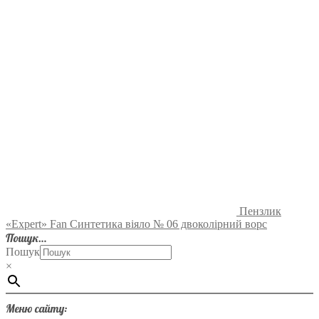
Пензлик
«Expert» Fan Синтетика віяло № 06 двоколірний ворс
Пошук…
Пошук
×
Меню сайту: