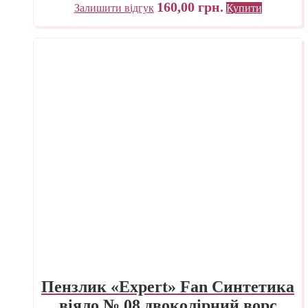
160,00
грн.
Залишити відгук
Купити
Пензлик «Expert» Fan Синтетика
віяло № 08 двоколірний ворс