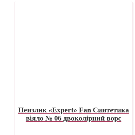
Пензлик «Expert» Fan Синтетика
віяло № 06 двоколірний ворс