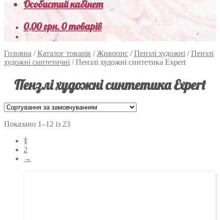
Особистий кабінет
0,00
грн.
0 товарів
Головна
/
Каталог товарів
/
Живопис
/
Пензлі художні
/
Пензлі
художні синтетичні
/
Пензлі художні синтетика Expert
Пензлі художні синтетика Expert
Показано 1–12 із 23
1
2
→