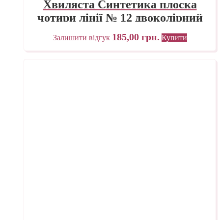
Хвиляста Синтетика плоска
чотири лінії № 12 двоколірний
ворс
185,00
грн.
Залишити відгук
Купити