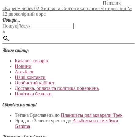
Пензлик
«Expert» Series 02 Хвиляста Синтетика плоска чотири лінії №
12 двоколірний ворс
Пошук…
Пошук
×
Меню сайту:
Каталог товарів
Новини
Арт-Блог
Наші контакти
Особистий кабінет
Доставка, оплата та політика повернень
Політика безпеки
Свіжі коментарі
Тетяна Браславець
до
Планшеты для акварели Трек
Эридана Зеленокуренко
до
Альбомы и скетчбуки
Gamma