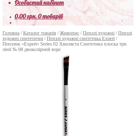
Особистий кабінет
0,00
грн.
0 товарів
Головна
/
Каталог товарів
/
Живопис
/
Пензлі художні
/
Пензлі
художні синтетичні
/
Пензлі художні синтетика Expert
/
Пензлик «Expert» Series 02 Хвиляста Синтетика плоска три
лінії № 08 двоколірний ворс