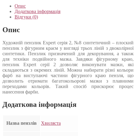
Опис
Додаткова інформація
Відгуки (0)
Опис
Художній пензлик Expert серія 2, №8 синтетичний – плоский
пензлик з фігурним краєм у вигляді трьох ліній з двоколірної
синтетики. Пензлик призначений для декорування, а також
для техніки подвійного мазка. Завдяки фігурному краю,
пензлик Expert серії 2 дозволяє виконувати мазки, які
складаються з окремих ліній. Можна набирати різні кольори
фарб на виступаючі частини фігурного краю пензля, що
дозволить отримати багатокольорові мазки з плавними
переходами кольорів. Такий спосіб прискорює процес
нанесення фарби.
Додаткова інформація
Назва пензлів
Хвиляста