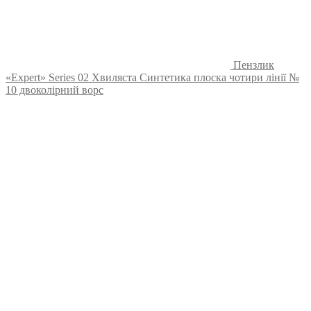
Пензлик
«Expert» Series 02 Хвиляста Синтетика плоска чотири лінії №
10 двоколірний ворс