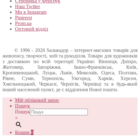
Строрінка у Фейсбук
Наш Twitter
Ми в Instagram
Pinterest
Prom.ua
Оптовий відділ
© 1996 - 2026 Sальвадор – інтернет-магазин товарів для
живопису, творчості, хобі та рукоділля. Товари для художників
з доставкою по всій території України: Вінниця, Дніпро,
Житомир, Запоріжжя, Івано-Франківськ, Київ,
Кропивницький, Луцьк, Львів, Миколаїв, Одеса, Полтава,
Рівне, Суми, Тернопіль, Ужгород, Харків, Херсон,
Хмельницький, Черкаси, Чернігів, Чернівці та в будь-який
інший населений пункт, де є відділення Нової пошти.
Мій обліковий запис
Пошук
Пошук
×
Кошик
0