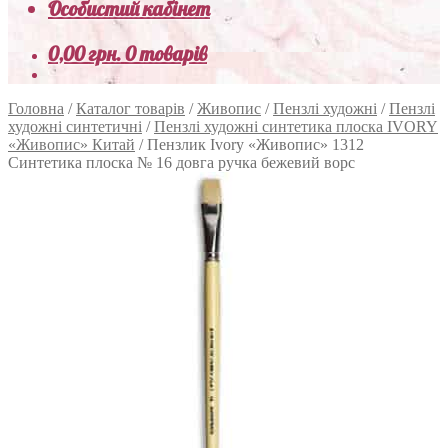
Особистий кабінет
0,00
грн.
0 товарів
Головна
/
Каталог товарів
/
Живопис
/
Пензлі художні
/
Пензлі
художні синтетичні
/
Пензлі художні синтетика плоска IVORY
«Живопис» Китай
/
Пензлик Ivory «Живопис» 1312
Синтетика плоска № 16 довга ручка бежевий ворс