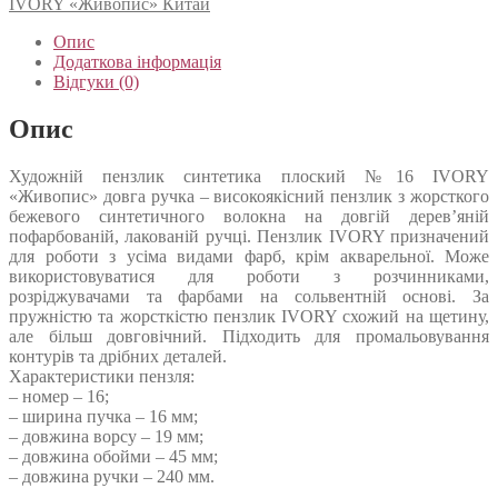
IVORY «Живопис» Китай
Опис
Додаткова інформація
Відгуки (0)
Опис
Художній пензлик синтетика плоский №16 IVORY
«Живопис» довга ручка – високоякісний пензлик з жорсткого
бежевого синтетичного волокна на довгій дерев’яній
пофарбованій, лакованій ручці. Пензлик IVORY призначений
для роботи з усіма видами фарб, крім акварельної. Може
використовуватися для роботи з розчинниками,
розріджувачами та фарбами на сольвентній основі. За
пружністю та жорсткістю пензлик IVORY схожий на щетину,
але більш довговічний. Підходить для промальовування
контурів та дрібних деталей.
Характеристики пензля:
– номер – 16;
– ширина пучка – 16 мм;
– довжина ворсу – 19 мм;
– довжина обойми – 45 мм;
– довжина ручки – 240 мм.