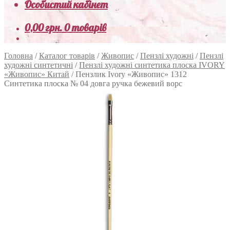
Особистий кабінет
0,00
грн.
0 товарів
Головна
/
Каталог товарів
/
Живопис
/
Пензлі художні
/
Пензлі
художні синтетичні
/
Пензлі художні синтетика плоска IVORY
«Живопис» Китай
/
Пензлик Ivory «Живопис» 1312
Синтетика плоска № 04 довга ручка бежевий ворс