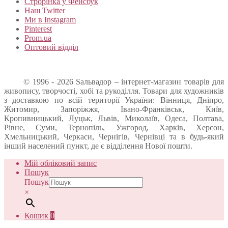
Строрінка у Фейсбук
Наш Twitter
Ми в Instagram
Pinterest
Prom.ua
Оптовий відділ
© 1996 - 2026 Sальвадор – інтернет-магазин товарів для
живопису, творчості, хобі та рукоділля. Товари для художників
з доставкою по всій території України: Вінниця, Дніпро,
Житомир, Запоріжжя, Івано-Франківськ, Київ,
Кропивницький, Луцьк, Львів, Миколаїв, Одеса, Полтава,
Рівне, Суми, Тернопіль, Ужгород, Харків, Херсон,
Хмельницький, Черкаси, Чернігів, Чернівці та в будь-який
інший населений пункт, де є відділення Нової пошти.
Мій обліковий запис
Пошук
Пошук
×
Кошик
0