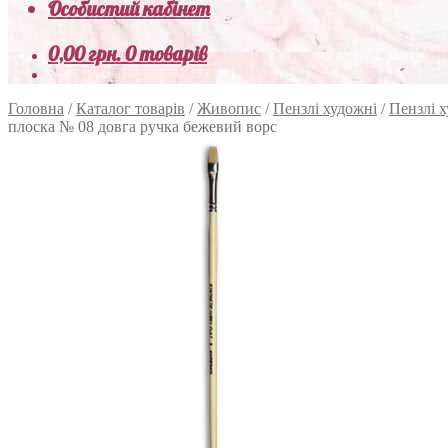
Особистий кабінет
0,00
грн.
0 товарів
Головна
/
Каталог товарів
/
Живопис
/
Пензлі художні
/
Пензлі х
плоска № 08 довга ручка бежевий ворс