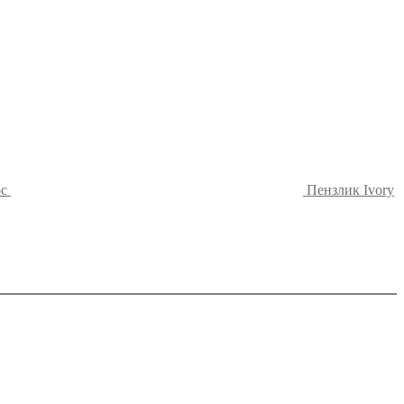
рс
Пензлик Ivory