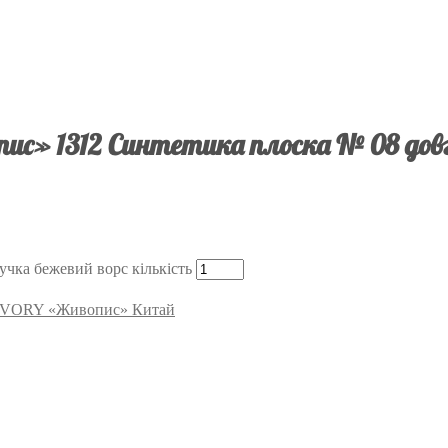
пис» 1312 Синтетика плоска № 08 довг
чка бежевий ворс кількість
а IVORY «Живопис» Китай