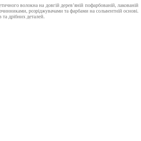
ичного волокна на довгій дерев’яній пофарбованій, лакованій
зчинниками, розріджувачами та фарбами на сольвентній основі.
 та дрібних деталей.