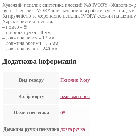
Художній пензлик синтетика плоский №8 IVORY «Живопис» довг
ручці. Пензлик IVORY призначений для роботи з усіма видами 
За пружністю та жорсткістю пензлик IVORY схожий на щетину, 
Характеристики пензля:
– номер – 8;
– ширина пучка – 8 мм;
– довжина ворсу – 12 мм;
– довжина обойми – 36 мм;
– довжина ручки – 240 мм.
Додаткова інформація
Вид товару
Пензлик Ivory
Колір ворсу
бежевый ворс
Номер пензлика
08
Довжина ручки пензлика
довга ручка