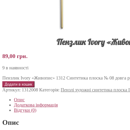
Пензлик Ivory «Живо
89,00
грн.
9 в наявності
Пензлик Ivory «Живопис» 1312 Синтетика плоска № 08 довга ру
Додати в кошик
Артикул:
1312008
Категорія:
Пензлі художні синтетика плоск
Опис
Додаткова інформація
Відгуки (0)
Опис