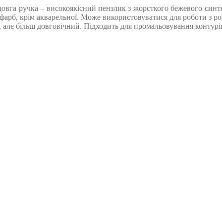
а ручка – високоякісний пензлик з жорсткого бежевого синтет
фарб, крім акварельної. Може використовуватися для роботи з ро
але більш довговічний. Підходить для промальовування контурів