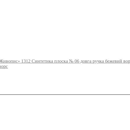
«Живопис» 1312 Синтетика плоска № 06 довга ручка бежевий во
ворс