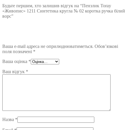
Будьте першим, хто залишив відгук на “Пензлик Toray
«Живопис» 1211 Синтетика кругла № 02 коротка ручка білий
ворс”
Ваша e-mail адреса не оприлюднюватиметься.
Обов’язкові
поля позначені
*
Ваша оцінка
*
Ваш відгук
*
Назва
*