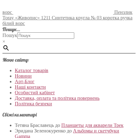
ворс
Пензлик
Toray «Живопис» 1211 Синтетика кругла № 03 коротка ручка
білий ворс
Пошук…
Пошук
×
Меню сайту:
Каталог товарів
Новини
Арт-Блог
Наші контакти
Особистий кабінет
Доставка, оплата та політика повернень
Політика безпеки
Свіжі коментарі
Тетяна Браславець
до
Планшеты для акварели Трек
Эридана Зеленокуренко
до
Альбомы и скетчбуки
Gamma