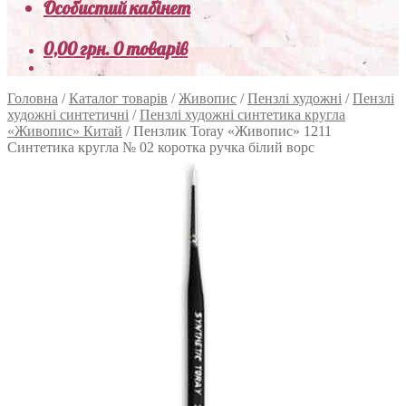
Особистий кабінет
0,00
грн.
0 товарів
Головна
/
Каталог товарів
/
Живопис
/
Пензлі художні
/
Пензлі
художні синтетичні
/
Пензлі художні синтетика кругла
«Живопис» Китай
/
Пензлик Toray «Живопис» 1211
Синтетика кругла № 02 коротка ручка білий ворс