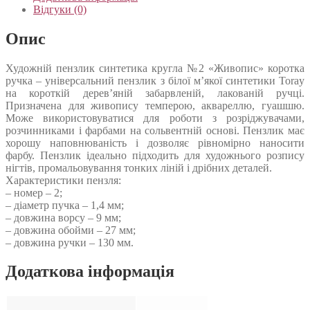
Відгуки (0)
Опис
Художній пензлик синтетика кругла №2 «Живопис» коротка
ручка – універсальний пензлик з білої м’якої синтетики Toray
на короткій дерев’яній забарвленій, лакованій ручці.
Призначена для живопису темперою, аквареллю, гуашшю.
Може використовуватися для роботи з розріджувачами,
розчинниками і фарбами на сольвентній основі. Пензлик має
хорошу наповнюваність і дозволяє рівномірно наносити
фарбу. Пензлик ідеально підходить для художнього розпису
нігтів, промальовування тонких ліній і дрібних деталей.
Характеристики пензля:
– номер – 2;
– діаметр пучка – 1,4 мм;
– довжина ворсу – 9 мм;
– довжина обойми – 27 мм;
– довжина ручки – 130 мм.
Додаткова інформація