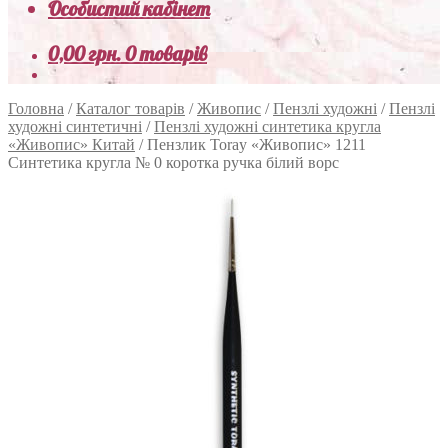
Особистий кабінет
0,00
грн.
0 товарів
Головна
/
Каталог товарів
/
Живопис
/
Пензлі художні
/
Пензлі
художні синтетичні
/
Пензлі художні синтетика кругла
«Живопис» Китай
/
Пензлик Toray «Живопис» 1211
Синтетика кругла № 0 коротка ручка білий ворс