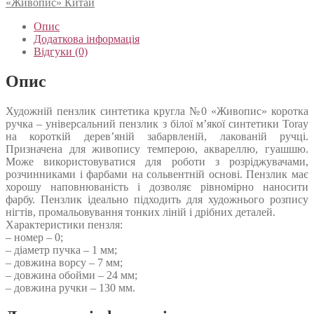
«Живопис» Китай
Опис
Додаткова інформація
Відгуки (0)
Опис
Художній пензлик синтетика кругла №0 «Живопис» коротка
ручка – універсальний пензлик з білої м’якої синтетики Toray
на короткій дерев’яній забарвленій, лакованій ручці.
Призначена для живопису темперою, аквареллю, гуашшю.
Може використовуватися для роботи з розріджувачами,
розчинниками і фарбами на сольвентній основі. Пензлик має
хорошу наповнюваність і дозволяє рівномірно наносити
фарбу. Пензлик ідеально підходить для художнього розпису
нігтів, промальовування тонких ліній і дрібних деталей.
Характеристики пензля:
– номер – 0;
– діаметр пучка – 1 мм;
– довжина ворсу – 7 мм;
– довжина обойми – 24 мм;
– довжина ручки – 130 мм.