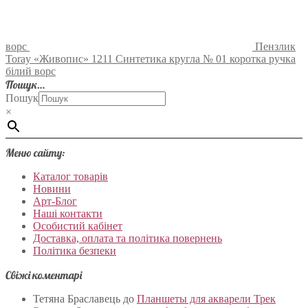
ворс
Пензлик
Toray «Живопис» 1211 Синтетика кругла № 01 коротка ручка
білий ворс
Пошук…
Пошук
×
Меню сайту:
Каталог товарів
Новини
Арт-Блог
Наші контакти
Особистий кабінет
Доставка, оплата та політика повернень
Політика безпеки
Свіжі коментарі
Тетяна Браславець
до
Планшеты для акварели Трек