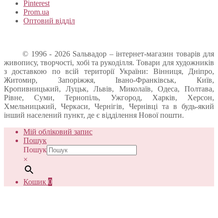
Pinterest
Prom.ua
Оптовий відділ
© 1996 - 2026 Sальвадор – інтернет-магазин товарів для
живопису, творчості, хобі та рукоділля. Товари для художників
з доставкою по всій території України: Вінниця, Дніпро,
Житомир, Запоріжжя, Івано-Франківськ, Київ,
Кропивницький, Луцьк, Львів, Миколаїв, Одеса, Полтава,
Рівне, Суми, Тернопіль, Ужгород, Харків, Херсон,
Хмельницький, Черкаси, Чернігів, Чернівці та в будь-який
інший населений пункт, де є відділення Нової пошти.
Мій обліковий запис
Пошук
Пошук
×
Кошик
0