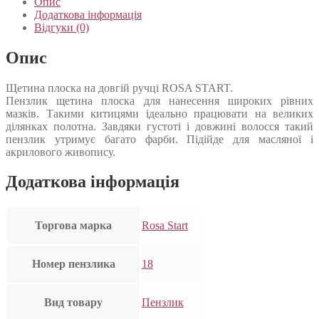
Опис
Додаткова інформація
Відгуки (0)
Опис
Щетина плоска на довгій ручці ROSA START.
Пензлик щетина плоска для нанесення широких рівних
мазків. Такими китицями ідеально працювати на великих
ділянках полотна. Завдяки густоті і довжині волосся такий
пензлик утримує багато фарби. Підійде для масляної і
акрилового живопису.
Додаткова інформація
Торгова марка
Rosa Start
Номер пензлика
18
Вид товару
Пензлик