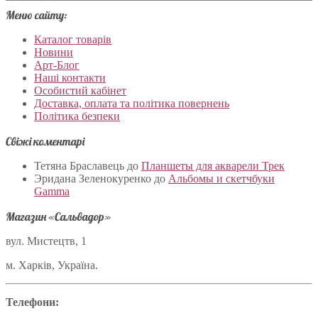
Меню сайту:
Каталог товарів
Новини
Арт-Блог
Наші контакти
Особистий кабінет
Доставка, оплата та політика повернень
Політика безпеки
Свіжі коментарі
Тетяна Браславець
до
Планшеты для акварели Трек
Эридана Зеленокуренко
до
Альбомы и скетчбуки
Gamma
Магазин «Сальвадор»
вул. Мистецтв, 1
м. Харків, Україна.
Телефони: