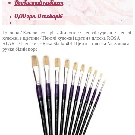
Особистий кабінет
0,00
грн.
0 товарів
Головна
/
Каталог товарів
/
Живопис
/
Пензлі художні
/
Пензлі
художні з щетини
/
Пензлі художні щетина плоска ROSA
START
/
Пензлик «Rosa Start» 401 Щетина плоска №18 довга
ручка білий ворс