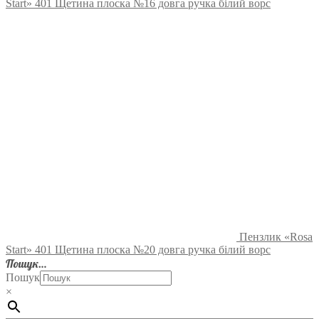
Start» 401 Щетина плоска №16 довга ручка білий ворс
Пензлик «Rosa
Start» 401 Щетина плоска №20 довга ручка білий ворс
Пошук…
Пошук
×