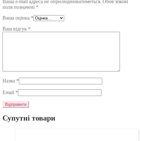
Ваша e-mail адреса не оприлюднюватиметься.
Обов’язкові
поля позначені
*
Ваша оцінка
*
Ваш відгук
*
Назва
*
Email
*
Супутні товари