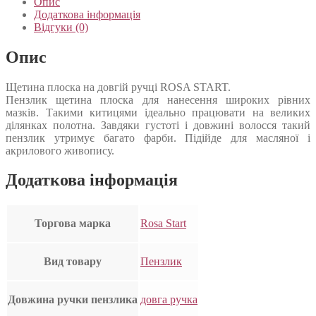
Опис
Додаткова інформація
Відгуки (0)
Опис
Щетина плоска на довгій ручці ROSA START.
Пензлик щетина плоска для нанесення широких рівних
мазків. Такими китицями ідеально працювати на великих
ділянках полотна. Завдяки густоті і довжині волосся такий
пензлик утримує багато фарби. Підійде для масляної і
акрилового живопису.
Додаткова інформація
Торгова марка
Rosa Start
Вид товару
Пензлик
Довжина ручки пензлика
довга ручка