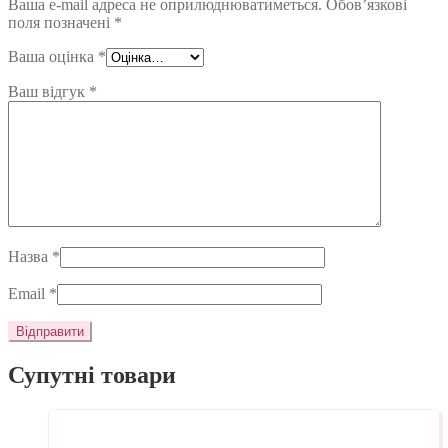
Ваша e-mail адреса не оприлюднюватиметься.
Обов’язкові
поля позначені
*
Ваша оцінка
*
Ваш відгук
*
Назва
*
Email
*
Супутні товари