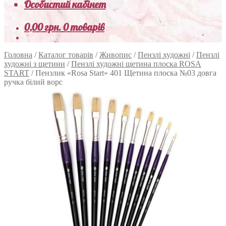
Особистий кабінет
0,00
грн.
0 товарів
Головна
/
Каталог товарів
/
Живопис
/
Пензлі художні
/
Пензлі
художні з щетини
/
Пензлі художні щетина плоска ROSA
START
/
Пензлик «Rosa Start» 401 Щетина плоска №03 довга
ручка білий ворс