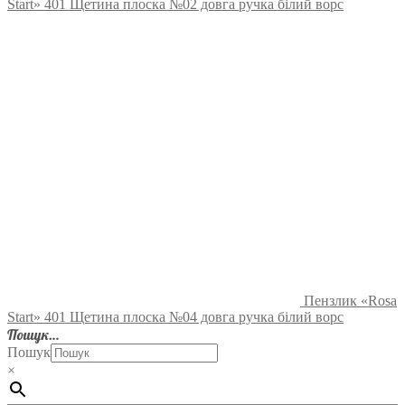
Start» 401 Щетина плоска №02 довга ручка білий ворс
Пензлик «Rosa
Start» 401 Щетина плоска №04 довга ручка білий ворс
Пошук…
Пошук
×