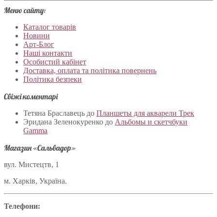
Меню сайту:
Каталог товарів
Новини
Арт-Блог
Наші контакти
Особистий кабінет
Доставка, оплата та політика повернень
Політика безпеки
Свіжі коментарі
Тетяна Браславець
до
Планшеты для акварели Трек
Эридана Зеленокуренко
до
Альбомы и скетчбуки
Gamma
Магазин «Сальвадор»
вул. Мистецтв, 1
м. Харків, Україна.
Телефони: