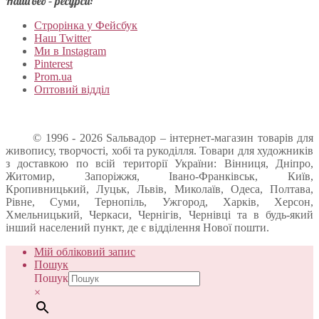
Наші веб – ресурси:
Строрінка у Фейсбук
Наш Twitter
Ми в Instagram
Pinterest
Prom.ua
Оптовий відділ
© 1996 - 2026 Sальвадор – інтернет-магазин товарів для
живопису, творчості, хобі та рукоділля. Товари для художників
з доставкою по всій території України: Вінниця, Дніпро,
Житомир, Запоріжжя, Івано-Франківськ, Київ,
Кропивницький, Луцьк, Львів, Миколаїв, Одеса, Полтава,
Рівне, Суми, Тернопіль, Ужгород, Харків, Херсон,
Хмельницький, Черкаси, Чернігів, Чернівці та в будь-який
інший населений пункт, де є відділення Нової пошти.
Мій обліковий запис
Пошук
Пошук
×