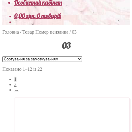
Особистий кабінет
0,00
грн.
0 товарів
Головна
/
Товар Номер пензлика
/
03
03
Показано 1–12 із 22
1
2
→