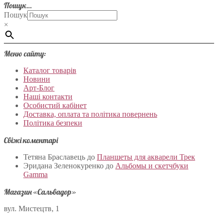
Пошук…
Пошук
×
Меню сайту:
Каталог товарів
Новини
Арт-Блог
Наші контакти
Особистий кабінет
Доставка, оплата та політика повернень
Політика безпеки
Свіжі коментарі
Тетяна Браславець
до
Планшеты для акварели Трек
Эридана Зеленокуренко
до
Альбомы и скетчбуки
Gamma
Магазин «Сальвадор»
вул. Мистецтв, 1