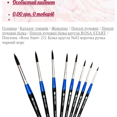
Особистий кабінет
0,00
грн.
0 товарів
Головна
/
Каталог товарів
/
Живопис
/
Пензлі художні
/
Пензлі
художні білка
/
Пензлі художні білка кругла ROSA START
/
Пензлик «Rosa Start» 211 Білка кругла №03 коротка ручка
чорний ворс