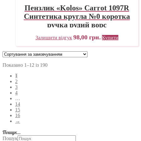
Пензлик «Kolos» Carrot 1097R
Синтетика кругла №0 коротка
ручка рудий ворс
98,00
грн.
Залишити відгук
Купити
Показано 1–12 із 190
1
2
3
4
…
14
15
16
→
Пошук…
Пошук