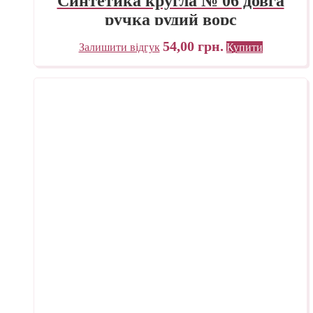
Синтетика кругла № 06 довга
ручка рудий ворс
54,00
грн.
Залишити відгук
Купити