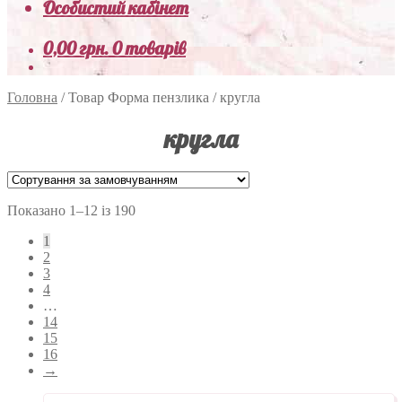
Особистий кабінет
0,00
грн.
0 товарів
Головна
/
Товар Форма пензлика
/
кругла
кругла
Показано 1–12 із 190
1
2
3
4
…
14
15
16
→