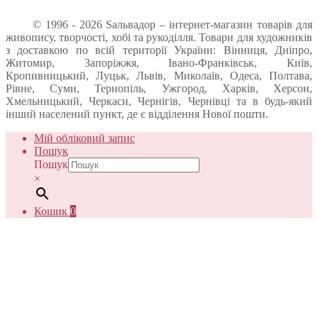
© 1996 - 2026 Sальвадор – інтернет-магазин товарів для
живопису, творчості, хобі та рукоділля. Товари для художників
з доставкою по всій території України: Вінниця, Дніпро,
Житомир, Запоріжжя, Івано-Франківськ, Київ,
Кропивницький, Луцьк, Львів, Миколаїв, Одеса, Полтава,
Рівне, Суми, Тернопіль, Ужгород, Харків, Херсон,
Хмельницький, Черкаси, Чернігів, Чернівці та в будь-який
інший населений пункт, де є відділення Нової пошти.
Мій обліковий запис
Пошук
Пошук
×
Кошик
0