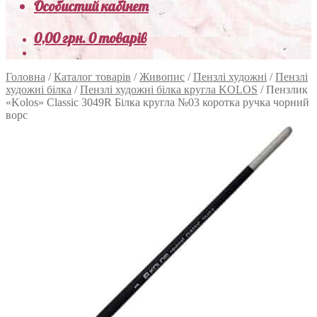
Особистий кабінет
0,00
грн.
0 товарів
Головна
/
Каталог товарів
/
Живопис
/
Пензлі художні
/
Пензлі
художні білка
/
Пензлі художні білка кругла KOLOS
/
Пензлик
«Kolos» Classic 3049R Білка кругла №03 коротка ручка чорний
ворс