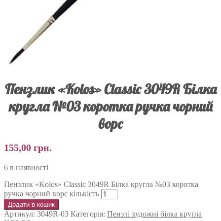
Пензлик «Kolos» Classic 3049R Білка
кругла №03 коротка ручка чорний
ворс
155,00
грн.
6 в наявності
Пензлик «Kolos» Classic 3049R Білка кругла №03 коротка
ручка чорний ворс кількість
Додати в кошик
Артикул:
3049R-03
Категорія:
Пензлі художні білка кругла