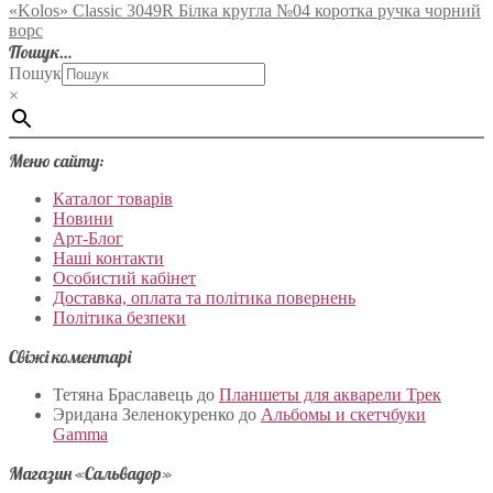
«Kolos» Classic 3049R Білка кругла №04 коротка ручка чорний
ворс
Пошук…
Пошук
×
Меню сайту:
Каталог товарів
Новини
Арт-Блог
Наші контакти
Особистий кабінет
Доставка, оплата та політика повернень
Політика безпеки
Свіжі коментарі
Тетяна Браславець
до
Планшеты для акварели Трек
Эридана Зеленокуренко
до
Альбомы и скетчбуки
Gamma
Магазин «Сальвадор»