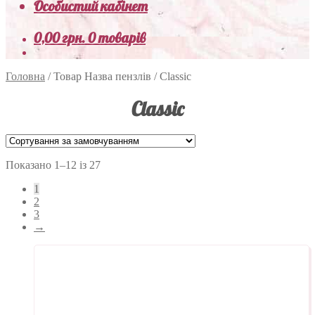
Особистий кабінет
0,00
грн.
0 товарів
Головна
/
Товар Назва пензлів
/
Classic
Classic
Показано 1–12 із 27
1
2
3
→