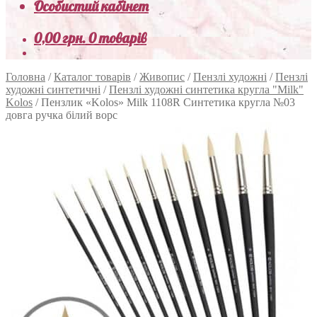
Особистий кабінет
0,00
грн.
0 товарів
Головна
/
Каталог товарів
/
Живопис
/
Пензлі художні
/
Пензлі
художні синтетичні
/
Пензлі художні синтетика кругла "Milk"
Kolos
/
Пензлик «Kolos» Milk 1108R Синтетика кругла №03
довга ручка білий ворс