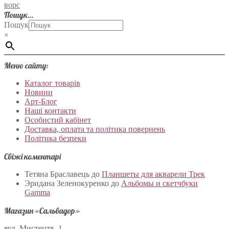
ворс
Пошук…
Пошук
×
Меню сайту:
Каталог товарів
Новини
Арт-Блог
Наші контакти
Особистий кабінет
Доставка, оплата та політика повернень
Політика безпеки
Свіжі коментарі
Тетяна Браславець
до
Планшеты для акварели Трек
Эридана Зеленокуренко
до
Альбомы и скетчбуки
Gamma
Магазин «Сальвадор»
вул. Мистецтв, 1