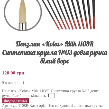
Пензлик «Kolos» Milk 1108R
Синтетика кругла №03 довга ручка
білий ворс
120,00
грн.
9 в наявності
Пензлик «Kolos» Milk 1108R Синтетика кругла №03 довга
ручка білий ворс кількість
Додати в кошик
Артикул:
1108R
Категорія:
Пензлі художні синтетика кругла