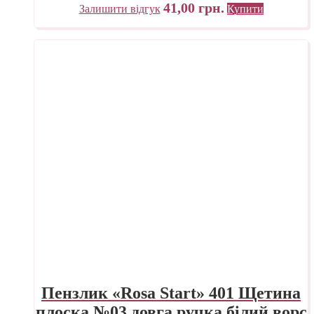
41,00
грн.
Залишити відгук
Купити
Пензлик «Rosa Start» 401 Щетина
плоска №03 довга ручка білий ворс