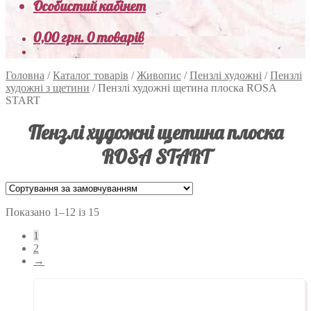
Особистий кабінет
0,00
грн.
0 товарів
Головна
/
Каталог товарів
/
Живопис
/
Пензлі художні
/
Пензлі
художні з щетини
/
Пензлі художні щетина плоска ROSA
START
Пензлі художні щетина плоска
ROSA START
Показано 1–12 із 15
1
2
→