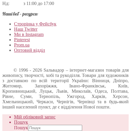
Нд: з 11:00 до 17:00
Наші веб – ресурси:
Строрінка у Фейсбук
Наш Twitter
Ми в Instagram
Pinterest
Prom.ua
Оптовий відділ
© 1996 - 2026 Sальвадор – інтернет-магазин товарів для
живопису, творчості, хобі та рукоділля. Товари для художників
з доставкою по всій території України: Вінниця, Дніпро,
Житомир, Запоріжжя, Івано-Франківськ, Київ,
Кропивницький, Луцьк, Львів, Миколаїв, Одеса, Полтава,
Рівне, Суми, Тернопіль, Ужгород, Харків, Херсон,
Хмельницький, Черкаси, Чернігів, Чернівці та в будь-який
інший населений пункт, де є відділення Нової пошти.
Мій обліковий запис
Пошук
Пошук