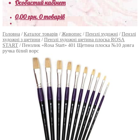
Особистий кабінет
0,00
грн.
0 товарів
Головна
/
Каталог товарів
/
Живопис
/
Пензлі художні
/
Пензлі
художні з щетини
/
Пензлі художні щетина плоска ROSA
START
/
Пензлик «Rosa Start» 401 Щетина плоска №10 довга
ручка білий ворс