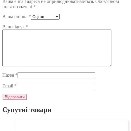
Ваша e-mail адреса не оприлюднюватиметься.
Обов’язкові
поля позначені
*
Ваша оцінка
*
Ваш відгук
*
Назва
*
Email
*
Супутні товари