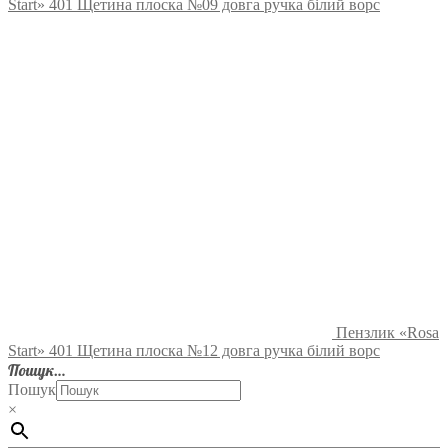
Start» 401 Щетина плоска №09 довга ручка білий ворс
Пензлик «Rosa
Start» 401 Щетина плоска №12 довга ручка білий ворс
Пошук…
Пошук
×