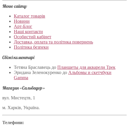
Меню сайту:
Каталог товарів
Новини
Арт-Блог
Наші контакти
Особистий кабінет
Доставка, оплата та політика повернень
Політика безпеки
Свіжі коментарі
Тетяна Браславець
до
Планшеты для акварели Трек
Эридана Зеленокуренко
до
Альбомы и скетчбуки
Gamma
Магазин «Сальвадор»
вул. Мистецтв, 1
м. Харків, Україна.
Телефони: