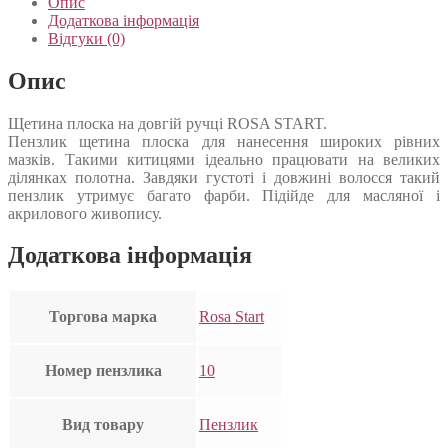
Опис
Додаткова інформація
Відгуки (0)
Опис
Щетина плоска на довгій ручці ROSA START.
Пензлик щетина плоска для нанесення широких рівних
мазків. Такими китицями ідеально працювати на великих
ділянках полотна. Завдяки густоті і довжині волосся такий
пензлик утримує багато фарби. Підійде для масляної і
акрилового живопису.
Додаткова інформація
Торгова марка
Rosa Start
Номер пензлика
10
Вид товару
Пензлик