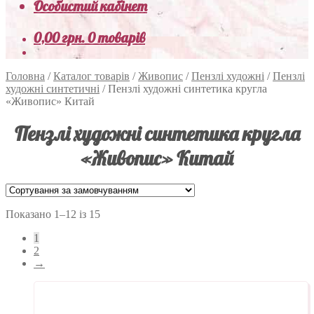
Особистий кабінет
0,00
грн.
0 товарів
Головна
/
Каталог товарів
/
Живопис
/
Пензлі художні
/
Пензлі
художні синтетичні
/
Пензлі художні синтетика кругла
«Живопис» Китай
Пензлі художні синтетика кругла
«Живопис» Китай
Показано 1–12 із 15
1
2
→