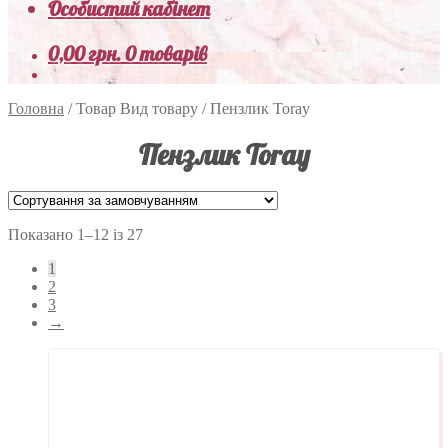
Особистий кабінет
0,00
грн.
0 товарів
Головна
/
Товар Вид товару
/
Пензлик Toray
Пензлик Toray
Показано 1–12 із 27
1
2
3
→