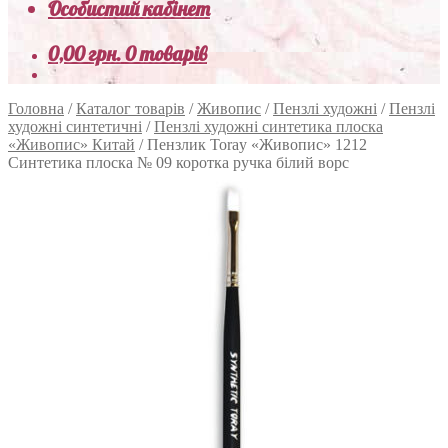
Особистий кабінет
0,00
грн.
0 товарів
Головна
/
Каталог товарів
/
Живопис
/
Пензлі художні
/
Пензлі
художні синтетичні
/
Пензлі художні синтетика плоска
«Живопис» Китай
/
Пензлик Toray «Живопис» 1212
Синтетика плоска № 09 коротка ручка білий ворс