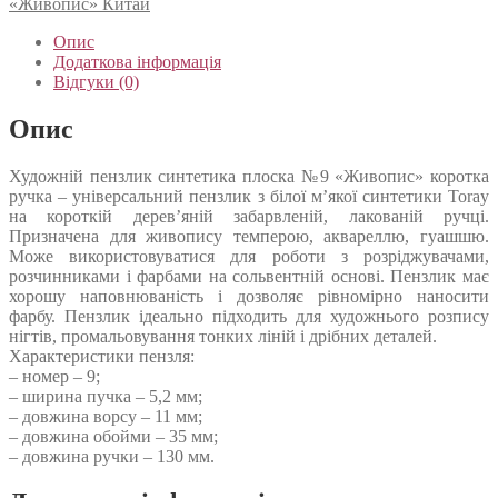
«Живопис» Китай
Опис
Додаткова інформація
Відгуки (0)
Опис
Художній пензлик синтетика плоска №9 «Живопис» коротка
ручка – універсальний пензлик з білої м’якої синтетики Toray
на короткій дерев’яній забарвленій, лакованій ручці.
Призначена для живопису темперою, аквареллю, гуашшю.
Може використовуватися для роботи з розріджувачами,
розчинниками і фарбами на сольвентній основі. Пензлик має
хорошу наповнюваність і дозволяє рівномірно наносити
фарбу. Пензлик ідеально підходить для художнього розпису
нігтів, промальовування тонких ліній і дрібних деталей.
Характеристики пензля:
– номер – 9;
– ширина пучка – 5,2 мм;
– довжина ворсу – 11 мм;
– довжина обойми – 35 мм;
– довжина ручки – 130 мм.