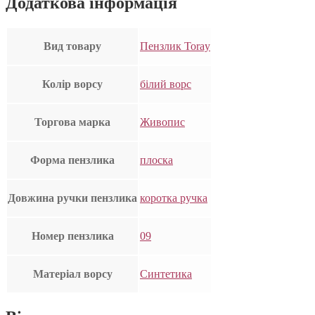
Додаткова інформація
Вид товару
Пензлик Toray
Колір ворсу
білий ворс
Торгова марка
Живопис
Форма пензлика
плоска
Довжина ручки пензлика
коротка ручка
Номер пензлика
09
Матеріал ворсу
Синтетика