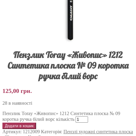
Пензлик Toray «Живопис» 1212
Синтетика плоска № 09 коротка
ручка білий ворс
125,00
грн.
28 в наявності
Пензлик Toray «Живопис» 1212 Синтетика плоска № 09
коротка ручка білий ворс кількість
Додати в кошик
Артикул:
1212009
Категорія:
Пензлі художні синтетика плоска