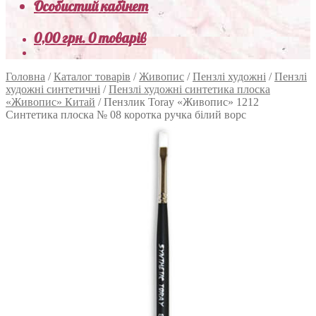
Особистий кабінет
0,00
грн.
0 товарів
Головна
/
Каталог товарів
/
Живопис
/
Пензлі художні
/
Пензлі
художні синтетичні
/
Пензлі художні синтетика плоска
«Живопис» Китай
/
Пензлик Toray «Живопис» 1212
Синтетика плоска № 08 коротка ручка білий ворс