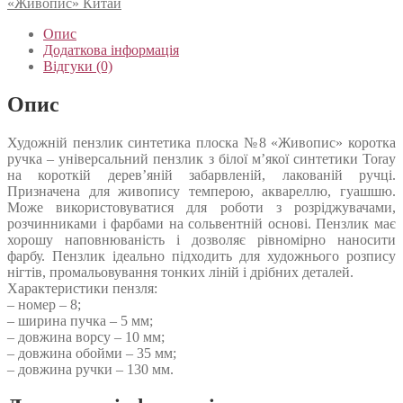
«Живопис» Китай
Опис
Додаткова інформація
Відгуки (0)
Опис
Художній пензлик синтетика плоска №8 «Живопис» коротка
ручка – універсальний пензлик з білої м’якої синтетики Toray
на короткій дерев’яній забарвленій, лакованій ручці.
Призначена для живопису темперою, аквареллю, гуашшю.
Може використовуватися для роботи з розріджувачами,
розчинниками і фарбами на сольвентній основі. Пензлик має
хорошу наповнюваність і дозволяє рівномірно наносити
фарбу. Пензлик ідеально підходить для художнього розпису
нігтів, промальовування тонких ліній і дрібних деталей.
Характеристики пензля:
– номер – 8;
– ширина пучка – 5 мм;
– довжина ворсу – 10 мм;
– довжина обойми – 35 мм;
– довжина ручки – 130 мм.