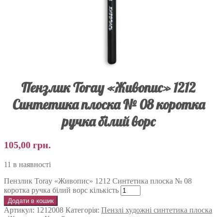
Пензлик Toray «Живопис» 1212
Синтетика плоска № 08 коротка
ручка білий ворс
105,00
грн.
11 в наявності
Пензлик Toray «Живопис» 1212 Синтетика плоска № 08
коротка ручка білий ворс кількість
Додати в кошик
Артикул:
1212008
Категорія:
Пензлі художні синтетика плоска