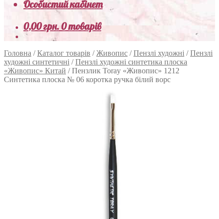
Особистий кабінет
0,00
грн.
0 товарів
Головна
/
Каталог товарів
/
Живопис
/
Пензлі художні
/
Пензлі
художні синтетичні
/
Пензлі художні синтетика плоска
«Живопис» Китай
/
Пензлик Toray «Живопис» 1212
Синтетика плоска № 06 коротка ручка білий ворс