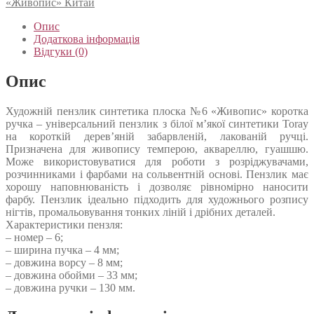
«Живопис» Китай
Опис
Додаткова інформація
Відгуки (0)
Опис
Художній пензлик синтетика плоска №6 «Живопис» коротка
ручка – універсальний пензлик з білої м’якої синтетики Toray
на короткій дерев’яній забарвленій, лакованій ручці.
Призначена для живопису темперою, аквареллю, гуашшю.
Може використовуватися для роботи з розріджувачами,
розчинниками і фарбами на сольвентній основі. Пензлик має
хорошу наповнюваність і дозволяє рівномірно наносити
фарбу. Пензлик ідеально підходить для художнього розпису
нігтів, промальовування тонких ліній і дрібних деталей.
Характеристики пензля:
– номер – 6;
– ширина пучка – 4 мм;
– довжина ворсу – 8 мм;
– довжина обойми – 33 мм;
– довжина ручки – 130 мм.