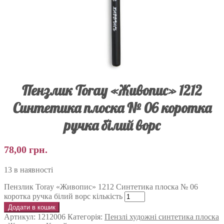
Пензлик Toray «Живопис» 1212
Синтетика плоска № 06 коротка
ручка білий ворс
78,00
грн.
13 в наявності
Пензлик Toray «Живопис» 1212 Синтетика плоска № 06
коротка ручка білий ворс кількість
Додати в кошик
Артикул:
1212006
Категорія:
Пензлі художні синтетика плоска