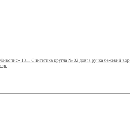
«Живопис» 1311 Синтетика кругла № 02 довга ручка бежевий вор
ворс