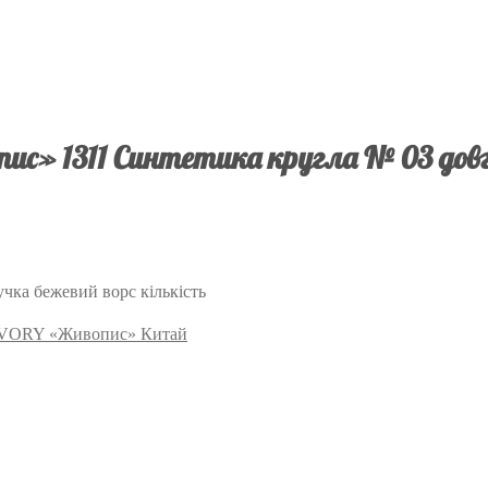
пис» 1311 Синтетика кругла № 03 довг
чка бежевий ворс кількість
а IVORY «Живопис» Китай