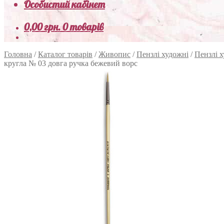
Особистий кабінет
0,00
грн.
0 товарів
Головна
/
Каталог товарів
/
Живопис
/
Пензлі художні
/
Пензлі х
кругла № 03 довга ручка бежевий ворс