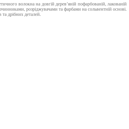
ичного волокна на довгій дерев’яній пофарбованій, лакованій
зчинниками, розріджувачами та фарбами на сольвентній основі.
 та дрібних деталей.