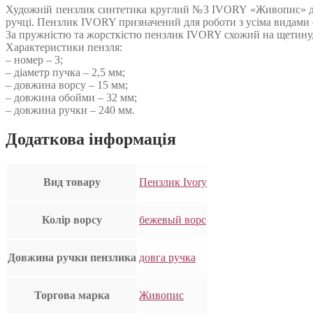
Художній пензлик синтетика круглий №3 IVORY «Живопис» довг
ручці. Пензлик IVORY призначений для роботи з усіма видами 
За пружністю та жорсткістю пензлик IVORY схожий на щетину, 
Характеристики пензля:
– номер – 3;
– діаметр пучка – 2,5 мм;
– довжина ворсу – 15 мм;
– довжина обойми – 32 мм;
– довжина ручки – 240 мм.
Додаткова інформація
Вид товару
Пензлик Ivory
Колір ворсу
бежевый ворс
Довжина ручки пензлика
довга ручка
Торгова марка
Живопис