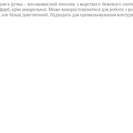
а ручка – високоякісний пензлик з жорсткого бежевого синтет
фарб, крім акварельної. Може використовуватися для роботи з ро
але більш довговічний. Підходить для промальовування контурів