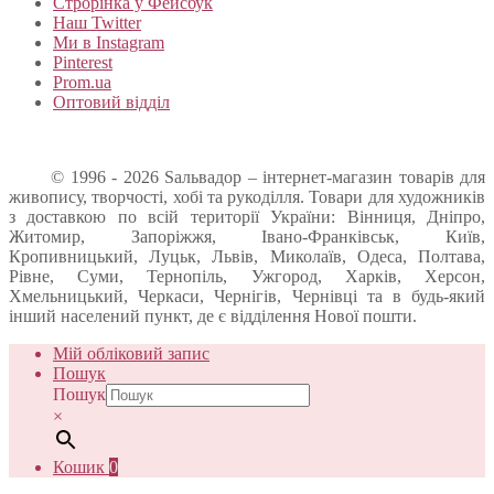
Строрінка у Фейсбук
Наш Twitter
Ми в Instagram
Pinterest
Prom.ua
Оптовий відділ
© 1996 - 2026 Sальвадор – інтернет-магазин товарів для
живопису, творчості, хобі та рукоділля. Товари для художників
з доставкою по всій території України: Вінниця, Дніпро,
Житомир, Запоріжжя, Івано-Франківськ, Київ,
Кропивницький, Луцьк, Львів, Миколаїв, Одеса, Полтава,
Рівне, Суми, Тернопіль, Ужгород, Харків, Херсон,
Хмельницький, Черкаси, Чернігів, Чернівці та в будь-який
інший населений пункт, де є відділення Нової пошти.
Мій обліковий запис
Пошук
Пошук
×
Кошик
0