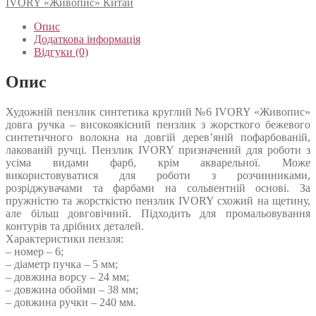
IVORY «Живопис» Китай
Опис
Додаткова інформація
Відгуки (0)
Опис
Художній пензлик синтетика круглий №6 IVORY «Живопис»
довга ручка – високоякісний пензлик з жорсткого бежевого
синтетичного волокна на довгій дерев’яній пофарбованій,
лакованій ручці. Пензлик IVORY призначений для роботи з
усіма видами фарб, крім акварельної. Може
використовуватися для роботи з розчинниками,
розріджувачами та фарбами на сольвентній основі. За
пружністю та жорсткістю пензлик IVORY схожий на щетину,
але більш довговічний. Підходить для промальовування
контурів та дрібних деталей.
Характеристики пензля:
– номер – 6;
– діаметр пучка – 5 мм;
– довжина ворсу – 24 мм;
– довжина обойми – 38 мм;
– довжина ручки – 240 мм.