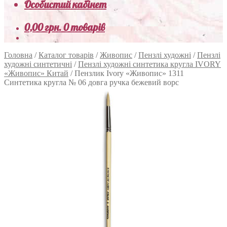
Особистий кабінет
0,00
грн.
0 товарів
Головна
/
Каталог товарів
/
Живопис
/
Пензлі художні
/
Пензлі
художні синтетичні
/
Пензлі художні синтетика кругла IVORY
«Живопис» Китай
/
Пензлик Ivory «Живопис» 1311
Синтетика кругла № 06 довга ручка бежевий ворс