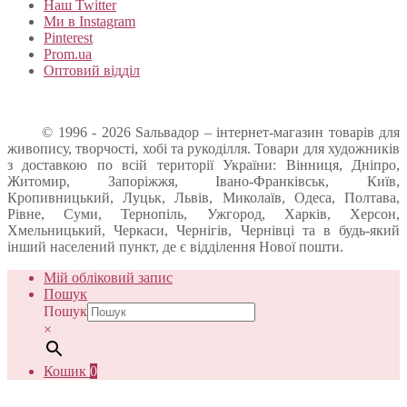
Наш Twitter
Ми в Instagram
Pinterest
Prom.ua
Оптовий відділ
© 1996 - 2026 Sальвадор – інтернет-магазин товарів для
живопису, творчості, хобі та рукоділля. Товари для художників
з доставкою по всій території України: Вінниця, Дніпро,
Житомир, Запоріжжя, Івано-Франківськ, Київ,
Кропивницький, Луцьк, Львів, Миколаїв, Одеса, Полтава,
Рівне, Суми, Тернопіль, Ужгород, Харків, Херсон,
Хмельницький, Черкаси, Чернігів, Чернівці та в будь-який
інший населений пункт, де є відділення Нової пошти.
Мій обліковий запис
Пошук
Пошук
×
Кошик
0