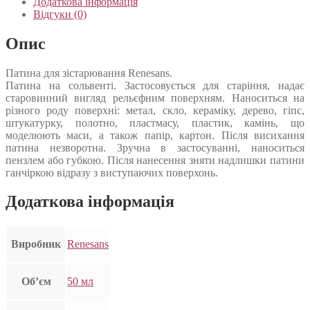
Додаткова інформація
Відгуки (0)
Опис
Патина для зістарювання Renesans.
Патина на сольвенті. Застосовується для старіння, надає
старовинний вигляд рельєфним поверхням. Наноситься на
різного роду поверхні: метал, скло, кераміку, дерево, гіпс,
штукатурку, полотно, пластмасу, пластик, камінь, що
моделюють маси, а також папір, картон. Після висихання
патина незворотна. Зручна в застосуванні, наноситься
пензлем або губкою. Після нанесення зняти надлишки патини
ганчіркою відразу з виступаючих поверхонь.
Додаткова інформація
Виробник
Renesans
Об’єм
50 мл