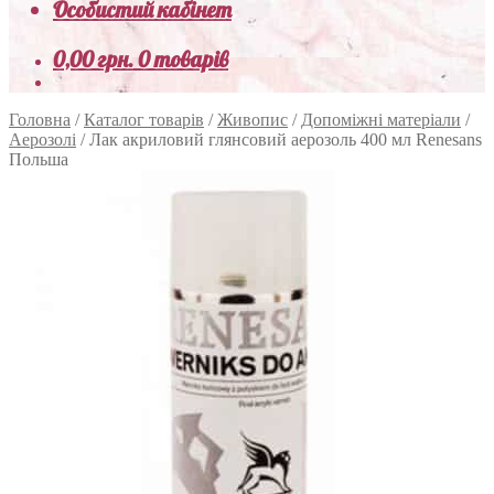
Особистий кабінет
0,00
грн.
0 товарів
Головна
/
Каталог товарів
/
Живопис
/
Допоміжні матеріали
/
Аерозолі
/
Лак акриловий глянсовий аерозоль 400 мл Renesans
Польша