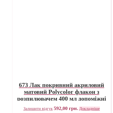
673 Лак покривний акриловий
матовий Polycolor флакон з
розпилювачем 400 мл допоміжні
матеріали універсальні Maimeri
592,00
грн.
Залишити відгук
Докладніше
Італія