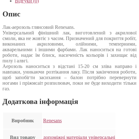
Відгуки (0)
Опис
Лак-аерозоль глянсовий Renesans.
Універсальний фінішний лак, виготовлений з акрилової
смоли, яка не жовтіє з часом. Призначений для покриття робіт,
виконаних акриловими, олійними, темперними,
акварельними і іншими фарбами. Лак наноситься на готові
роботи, надає їм блиск, насиченість кольорів і захищає від
пилу і алвгі.
Аерозоль наноситься з відстані 15-20 см зліва направо і
навпаки, уникаючи розтікання лаку. Після закінчення роботи,
щоб запобігти засихання – балон потрібно перевернути
ногами і пріжмсаіт розпилювач, поки не буде виходити тільки
газ.
Додаткова інформація
Виробник
Renesans
Вид товару
допоміжні матеріали універсальні