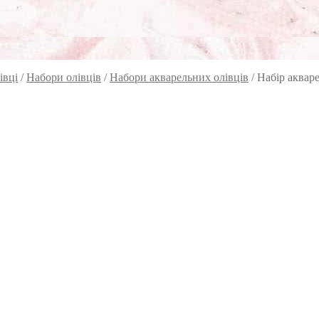
івці
/
Набори олівців
/
Набори акварельних олівців
/
Набір акваре