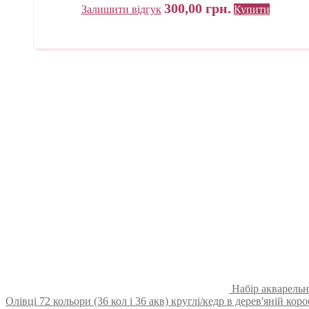
300,00
грн.
Залишити відгук
Купити
Набір акварельн
Олівці 72 кольори (36 кол і 36 акв) круглі/кедр в дерев'яній кор