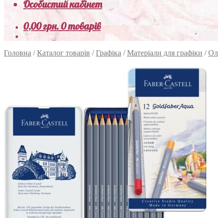
Особистий кабінет
0,00
грн.
0 товарів
Головна
/
Каталог товарів
/
Графіка
/
Матеріали для графіки
/
Ол