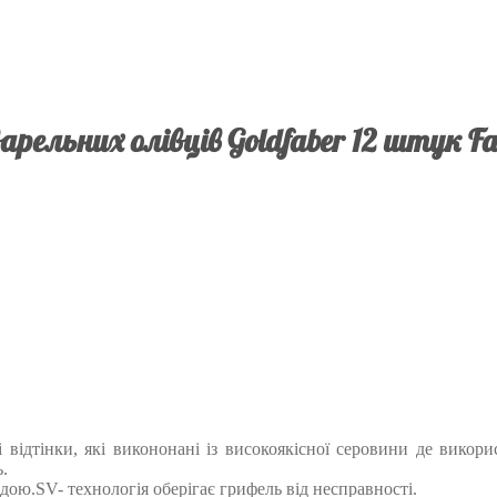
арельних олівців Goldfaber 12 штук Fab
відтінки, які викононані із високоякісної серовини де викорис
.
дою.SV- технологія оберігає грифель від несправності.