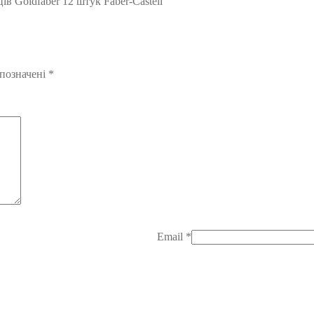
в Goldfaber 12 штук Faber-Castell”
 позначені
*
Email
*