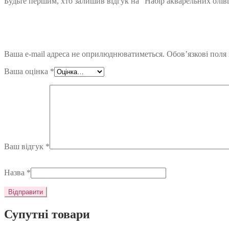
Будьте першим, хто залишив відгук на “Набір акварельних олівці
Ваша e-mail адреса не оприлюднюватиметься.
Обов’язкові поля
Ваша оцінка
*
Ваш відгук
*
Назва
*
Супутні товари