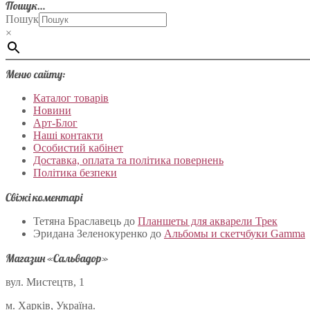
Пошук…
Пошук
×
Меню сайту:
Каталог товарів
Новини
Арт-Блог
Наші контакти
Особистий кабінет
Доставка, оплата та політика повернень
Політика безпеки
Свіжі коментарі
Тетяна Браславець
до
Планшеты для акварели Трек
Эридана Зеленокуренко
до
Альбомы и скетчбуки Gamma
Магазин «Сальвадор»
вул. Мистецтв, 1
м. Харків, Україна.