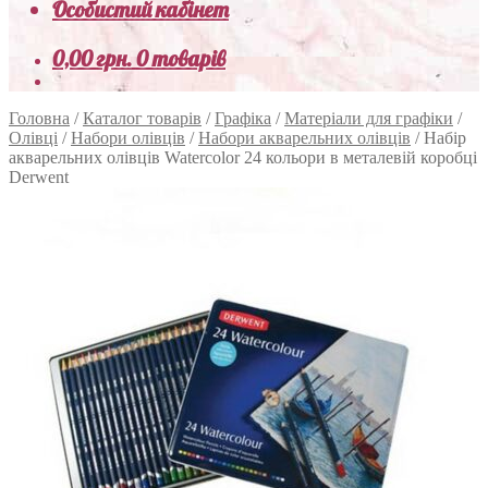
Особистий кабінет
0,00
грн.
0 товарів
Головна
/
Каталог товарів
/
Графіка
/
Матеріали для графіки
/
Олівці
/
Набори олівців
/
Набори акварельних олівців
/
Набір
акварельних олівців Watercolor 24 кольори в металевій коробці
Derwent