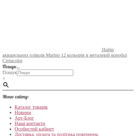
Набір
акварельних олівців Marino 12 кольорів в металевій коробці
Cretacolor
Пошук…
Пошук
×
Меню сайту:
Каталог товарів
Новини
Арт-Блог
Наші контакти
Особистий кабінет
Доставка, оплата та політика повернень