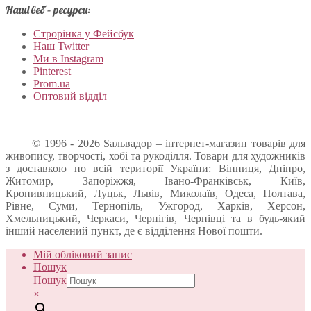
Наші веб – ресурси:
Строрінка у Фейсбук
Наш Twitter
Ми в Instagram
Pinterest
Prom.ua
Оптовий відділ
© 1996 - 2026 Sальвадор – інтернет-магазин товарів для
живопису, творчості, хобі та рукоділля. Товари для художників
з доставкою по всій території України: Вінниця, Дніпро,
Житомир, Запоріжжя, Івано-Франківськ, Київ,
Кропивницький, Луцьк, Львів, Миколаїв, Одеса, Полтава,
Рівне, Суми, Тернопіль, Ужгород, Харків, Херсон,
Хмельницький, Черкаси, Чернігів, Чернівці та в будь-який
інший населений пункт, де є відділення Нової пошти.
Мій обліковий запис
Пошук
Пошук
×