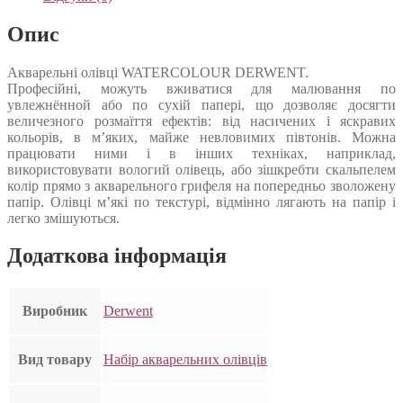
Опис
Акварельні олівці WATERCOLOUR DERWENT.
Професійні, можуть вживатися для малювання по
увлежнённой або по сухій папері, що дозволяє досягти
величезного розмаїття ефектів: від насичених і яскравих
кольорів, в м’яких, майже невловимих півтонів. Можна
працювати ними і в інших техніках, наприклад,
використовувати вологий олівець, або зішкребти скальпелем
колір прямо з акварельного грифеля на попередньо зволожену
папір. Олівці м’які по текстурі, відмінно лягають на папір і
легко змішуються.
Додаткова інформація
Виробник
Derwent
Вид товару
Набір акварельних олівців