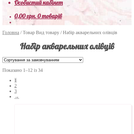
Особистий кабінет
0,00
грн.
0 товарів
Головна
/
Товар Вид товару
/
Набір акварельних олівців
Набір акварельних олівців
Показано 1–12 із 34
1
2
3
→