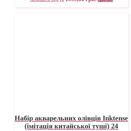
Набір акварельних олівців Inktense
(імітація китайської туші) 24